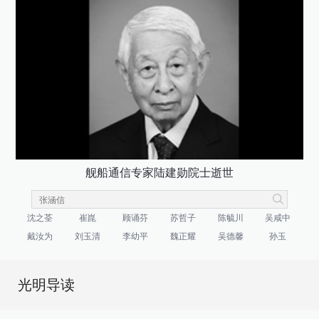
舰船通信专家陆建勋院士逝世
沈之荃
崔崑
顾诵芬
苏哲子
陈毓川
吴咸中
戴汝为
刘玉清
李幼平
魏正耀
吴德馨
孙玉
光明导读