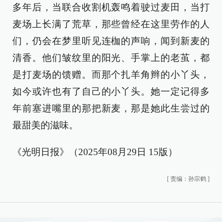
多年后，当联合收割机轰鸣着驶过麦田，当打
麦场上长满了荒草，那些曾经在这里劳作的人
们，仍会在梦里听见连枷的声响，闻到新麦的
清香。他们皱纹里的阳光、手掌上的老茧，都
是打麦场的馈赠。而那个扎羊角辫的小丫头，
如今或许也有了自己的小丫头。她一定记得多
年前塞进嘴里的那把新麦，那是她此生尝过的
最甜美的滋味。
《光明日报》（2025年08月29日 15版）
[
责编：孙宗鹤
]