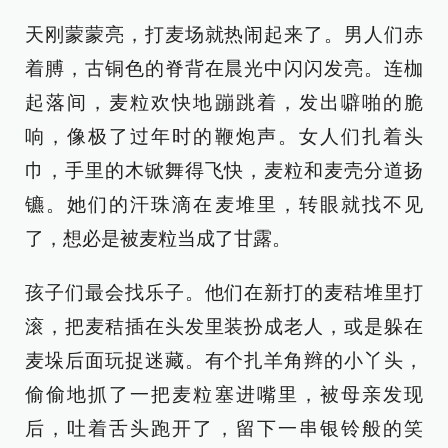
天刚蒙蒙亮，打麦场就热闹起来了。男人们赤
着膊，古铜色的脊背在晨光中闪闪发亮。连枷
起落间，麦粒欢快地蹦跳着，发出噼啪的脆
响，像极了过年时的鞭炮声。女人们扎着头
巾，手里的木锨舞得飞快，麦粒和麦壳分道扬
镳。她们的汗珠滴在麦堆里，转眼就找不见
了，想必是被麦粒当成了甘露。
孩子们最会找乐子。他们在新打的麦秸堆里打
滚，把麦秸插在头发里装扮成老人，或是躲在
麦垛后面玩捉迷藏。有个扎羊角辫的小丫头，
偷偷地抓了一把麦粒塞进嘴里，被母亲发现
后，吐着舌头跑开了，留下一串银铃般的笑