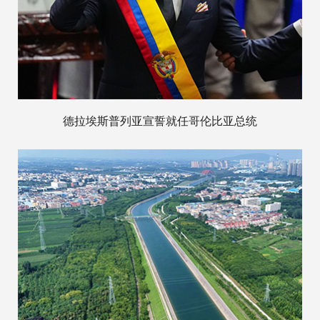
德拉埃斯普列亚宣誓就任哥伦比亚总统