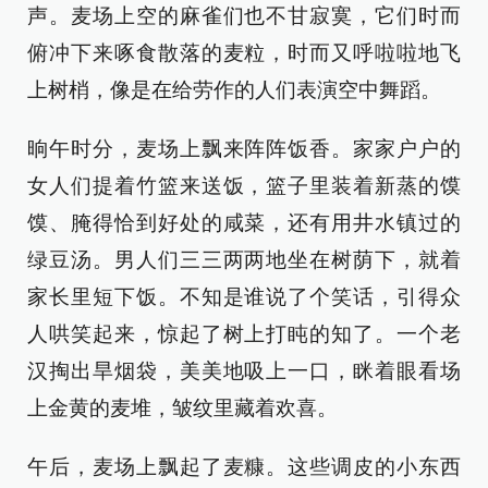
声。麦场上空的麻雀们也不甘寂寞，它们时而
俯冲下来啄食散落的麦粒，时而又呼啦啦地飞
上树梢，像是在给劳作的人们表演空中舞蹈。
晌午时分，麦场上飘来阵阵饭香。家家户户的
女人们提着竹篮来送饭，篮子里装着新蒸的馍
馍、腌得恰到好处的咸菜，还有用井水镇过的
绿豆汤。男人们三三两两地坐在树荫下，就着
家长里短下饭。不知是谁说了个笑话，引得众
人哄笑起来，惊起了树上打盹的知了。一个老
汉掏出旱烟袋，美美地吸上一口，眯着眼看场
上金黄的麦堆，皱纹里藏着欢喜。
午后，麦场上飘起了麦糠。这些调皮的小东西