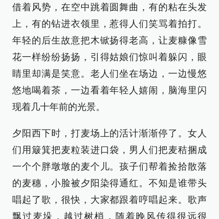
借着风势，在空中跳着圆舞曲，有的粘在头发
上，有的钻进衣领里，惹得人们笑骂着拍打。
年轻的后生故意把木锨扬得老高，让麦糠像雪
花一样纷纷扬扬，引得姑娘们惊叫着躲闪，眼
睛里却满是笑意。老人们坐在场边，一边慢悠
悠地喝着茶，一边看着年轻人嬉闹，脑海里闪
现着几十年前的光景。
夕阳西下时，打麦场上的活计渐渐停了。女人
们用簸箕把麦粒装进口袋，男人们把麦秸捆成
一个个胖墩墩的麦个儿。孩子们帮着捡拾散落
的麦穗，小脸被夕阳染得通红。不知是谁带头
唱起了歌，很快，大家都跟着哼唱起来。歌声
飘过麦垛，越过树梢，随着晚风传得很远很