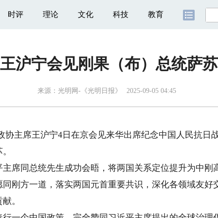
时评
理论
文化
科技
教育
王沪宁会见刚果（布）总统萨苏
来源：
光明网-《光明日报》
2025-09-05 04:45
政协主席王沪宁4日在京会见来华出席纪念中国人民抗日战
苏。
席同总统先生成功会晤，将两国关系定位提升为中刚高
愿同刚方一道，落实两国元首重要共识，深化各领域友好
贡献。
一个中国政策，完全赞同习近平主席提出的全球治理倡