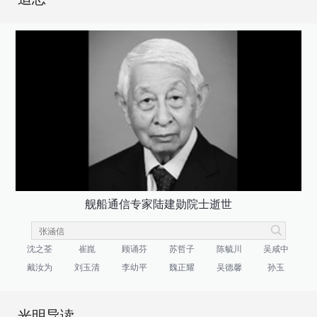
舰船通信专家陆建勋院士逝世
沈之荃
崔崑
顾诵芬
苏哲子
陈毓川
吴咸中
戴汝为
刘玉清
李幼平
魏正耀
吴德馨
孙玉
光明导读