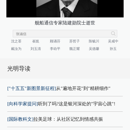
舰船通信专家陆建勋院士逝世
沈之荃
崔崑
顾诵芬
苏哲子
陈毓川
吴咸中
戴汝为
刘玉清
李幼平
魏正耀
吴德馨
孙玉
光明导读
["十五五"新图景新征程]
从"遍地开花"到"精耕细作"
[向科学家提问]
听到了吗?这是银河深处的"宇宙心跳"!
[国际教科文]
拉美足球：从社区记忆到情感共振