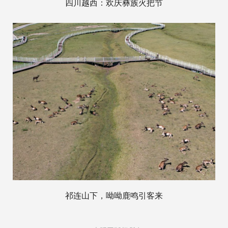
四川越西：欢庆彝族火把节
祁连山下，呦呦鹿鸣引客来