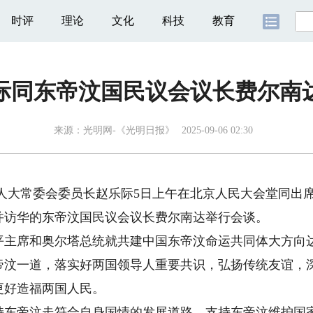
时评
理论
文化
科技
教育
际同东帝汶国民议会议长费尔南
来源：
光明网-《光明日报》
2025-09-06 02:30
人大常委会委员长赵乐际5日上午在北京人民大会堂同出
并访华的东帝汶国民议会议长费尔南达举行会谈。
席和奥尔塔总统就共建中国东帝汶命运共同体大方向达
帝汶一道，落实好两国领导人重要共识，弘扬传统友谊，
更好造福两国人民。
帝汶走符合自身国情的发展道路，支持东帝汶维护国家