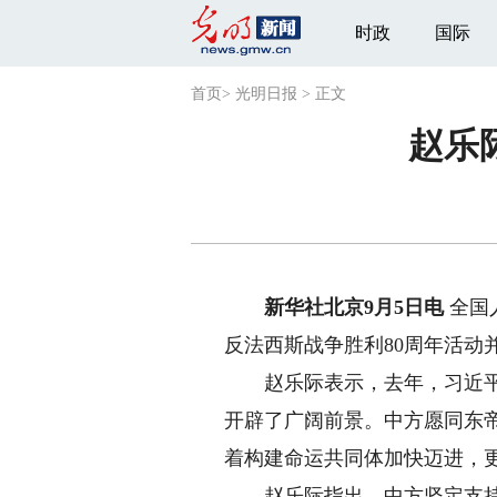
时政
国际
首页
>
光明日报
>
正文
赵乐
新华社北京9月5日电
全国
反法西斯战争胜利80周年活动
赵乐际表示，去年，习近平主
开辟了广阔前景。中方愿同东
着构建命运共同体加快迈进，
赵乐际指出，中方坚定支持东