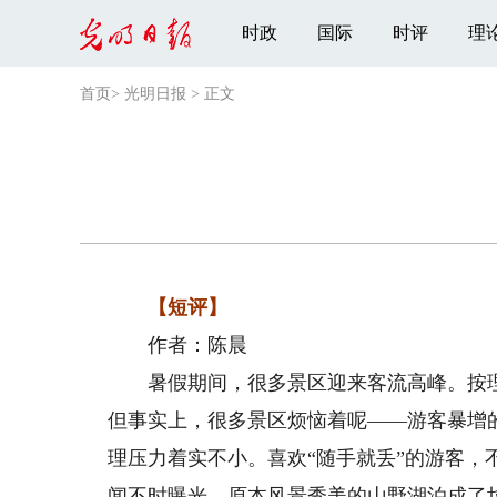
时政
国际
时评
理
首页
>
光明日报
>
正文
【短评】
作者：陈晨
暑假期间，很多景区迎来客流高峰。按理
但事实上，很多景区烦恼着呢——游客暴增
理压力着实不小。喜欢“随手就丢”的游客
闻不时曝光，原本风景秀美的山野湖泊成了