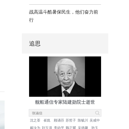
战高温斗酷暑保民生，他们奋力前
行
追思
舰船通信专家陆建勋院士逝世
沈之荃
崔崑
顾诵芬
苏哲子
陈毓川
吴咸中
戴汝为
刘玉清
李幼平
魏正耀
吴德馨
孙玉