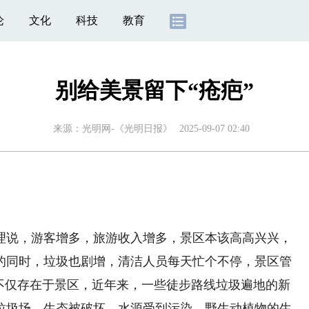
论
文化
科技
教育
别给美景留下“疮疤”
来源：
光明网-《光明日报》
2025-09-07 02:40
说，游客增多，旅游收入增多，景区本该高高兴兴，
的同时，垃圾也剧增，清洁人员每天忙个不停，景区管
，不仅存在于景区，近年来，一些徒步路线垃圾遍地的新
垃圾场，生态被破坏，水源受到污染，野生动植物的生