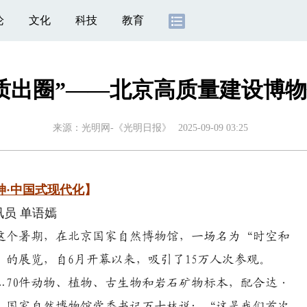
论
文化
科技
教育
品质出圈”——北京高质量建设博
来源：
光明网-《光明日报》
2025-09-09 03:25
神·中国式现代化
】
员 单语嫣
个暑期，在北京国家自然博物馆，一场名为“时空和
的展览，自6月开幕以来，吸引了15万人次参观。
0件动物、植物、古生物和岩石矿物标本，配合达·
。国家自然博物馆党委书记万士林说：“这是我们首次