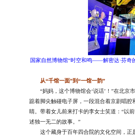
国家自然博物馆“时空和鸣——解密达·芬奇
从“千馆一面”到“一馆一韵”
“妈妈，这个博物馆会‘说话’！”在北京市
踮着脚尖触碰电子屏，一段混合着京剧唱腔
睛。带着女儿前来打卡的李女士笑道：“以前
述独一无二的故事。”
这个藏身于百年四合院的文化空间，正是北