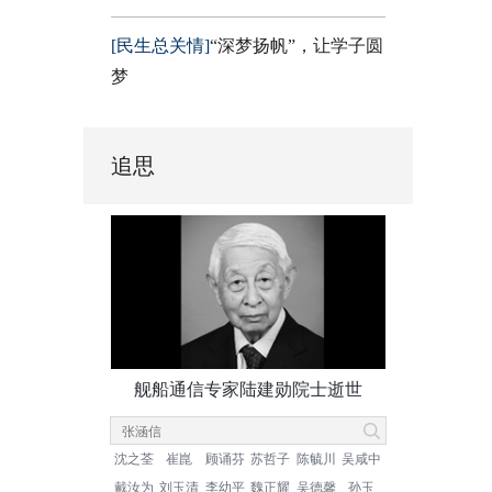
[民生总关情]
“深梦扬帆”，让学子圆
梦
追思
舰船通信专家陆建勋院士逝世
沈之荃
崔崑
顾诵芬
苏哲子
陈毓川
吴咸中
戴汝为
刘玉清
李幼平
魏正耀
吴德馨
孙玉