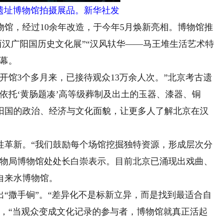
遗址博物馆拍摄展品。新华社发
，经过10余年改造，于今年5月焕新亮相。博物馆推
西汉广阳国历史文化展”“汉风轪华——马王堆生活艺术特
序幕。
馆3个多月来，已接待观众13万余人次。”北京考古遗
依托‘黄肠题凑’高等级葬制及出土的玉器、漆器、铜
阳国的政治、经济与文化面貌，让更多人了解北京在汉
革新。“我们鼓励每个场馆挖掘独特资源，形成层次分
文物局博物馆处处长白崇表示。目前北京已涌现出戏曲、
自来水博物馆。
撒手锏”。“差异化不是标新立异，而是找到最适合自
示，“当观众变成文化记录的参与者，博物馆就真正活起