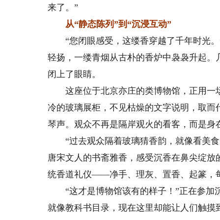
来了。”
从“静态陈列”到“沉浸互动”
“您闭眼感受，这缕香穿越了千年时光。”
轻扬，一缕青烟从古朴的香炉中袅袅升起。
闭上了眼睛。
这座位于北京亦庄的类博物馆，正用一场“
冷的玻璃展柜，不见枯燥的文字说明，取而
琴声。观众不再是隔岸观火的看客，而是身
“过去观众隔着玻璃猜香韵，就像看美食图
唐宋文人的书斋雅香，感受沉香在鼻尖绽放
统香道礼仪——净手、理灰、置香、起篆，
“这才是博物馆该有的样子！”正在参加沉
就像教科书目录，现在这里却能让人们触摸