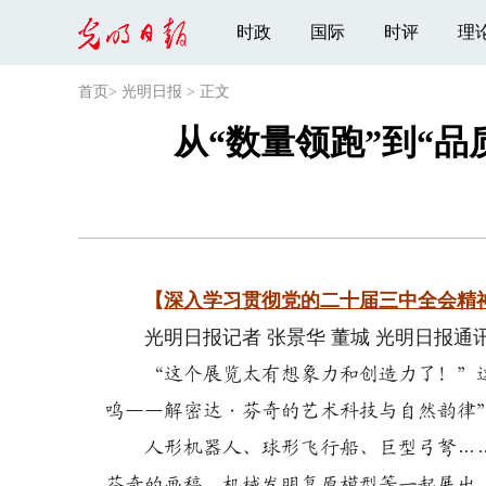
时政
国际
时评
理
首页
>
光明日报
>
正文
从“数量领跑”到“
【
深入学习贯彻党的二十届三中全会精
光明日报记者 张景华 董城 光明日报通讯
“这个展览太有想象力和创造力了！”这
鸣——解密达·芬奇的艺术科技与自然韵律”
人形机器人、球形飞行船、巨型弓弩……7
芬奇的画稿、机械发明复原模型等一起展出