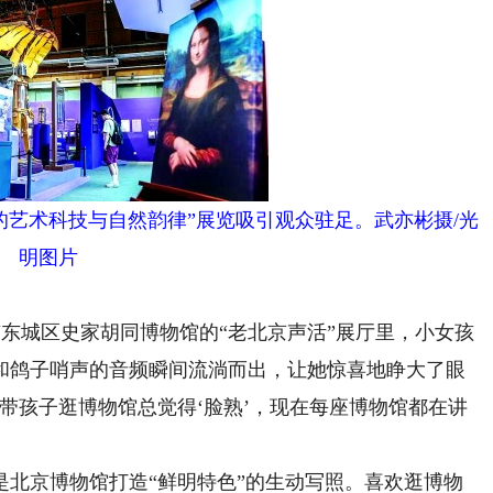
的艺术科技与自然韵律”展览吸引观众驻足。武亦彬摄/光
明图片
东城区史家胡同博物馆的“老北京声活”展厅里，小女孩
和鸽子哨声的音频瞬间流淌而出，让她惊喜地睁大了眼
带孩子逛博物馆总觉得‘脸熟’，现在每座博物馆都在讲
京博物馆打造“鲜明特色”的生动写照。喜欢逛博物