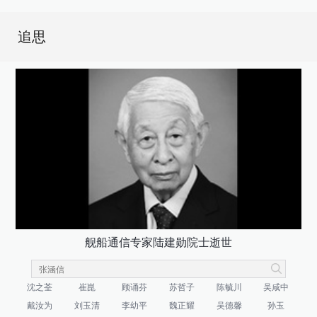
追思
舰船通信专家陆建勋院士逝世
沈之荃
崔崑
顾诵芬
苏哲子
陈毓川
吴咸中
戴汝为
刘玉清
李幼平
魏正耀
吴德馨
孙玉