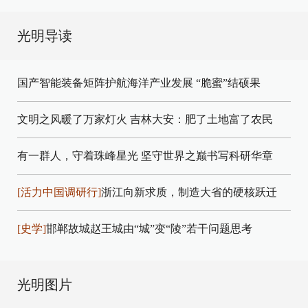
光明导读
国产智能装备矩阵护航海洋产业发展
“脆蜜”结硕果
文明之风暖了万家灯火
吉林大安：肥了土地富了农民
有一群人，守着珠峰星光
坚守世界之巅书写科研华章
[活力中国调研行]
浙江向新求质，制造大省的硬核跃迁
[史学]
邯郸故城赵王城由“城”变“陵”若干问题思考
光明图片