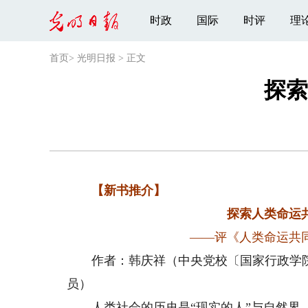
时政
国际
时评
理
首页
>
光明日报
>
正文
探索
【新书推介】
探索人类命运
——评《人类命运共
作者：韩庆祥（中央党校〔国家行政学院
员）
人类社会的历史是“现实的人”与自然界、