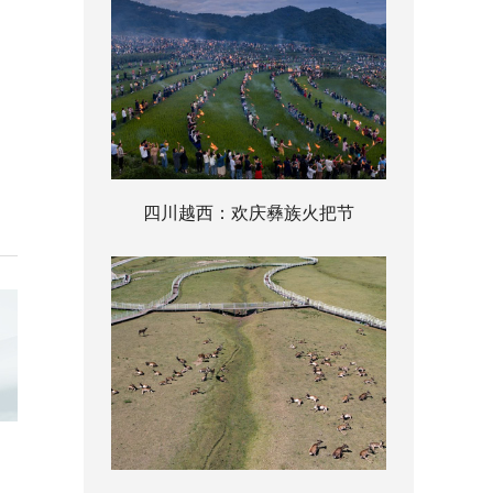
四川越西：欢庆彝族火把节