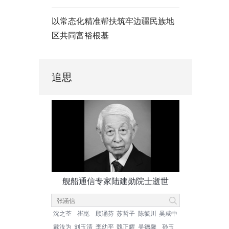
以常态化精准帮扶筑牢边疆民族地
区共同富裕根基
追思
舰船通信专家陆建勋院士逝世
沈之荃
崔崑
顾诵芬
苏哲子
陈毓川
吴咸中
戴汝为
刘玉清
李幼平
魏正耀
吴德馨
孙玉