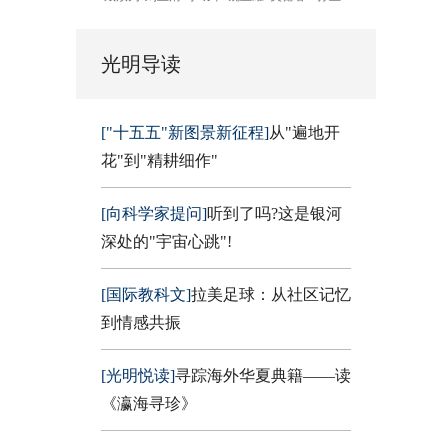
光明导读
["十五五"新图景新征程]
从"遍地开
花"到"精耕细作"
[向科学家提问]
听到了吗?这是银河
深处的"宇宙心跳"!
[国际教科文]
拉美足球：从社区记忆
到情感共振
[光明悦读]
寻踪海外华夏典籍——读
《瀛海寻珍》