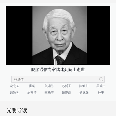
舰船通信专家陆建勋院士逝世
沈之荃
崔崑
顾诵芬
苏哲子
陈毓川
吴咸中
戴汝为
刘玉清
李幼平
魏正耀
吴德馨
孙玉
光明导读