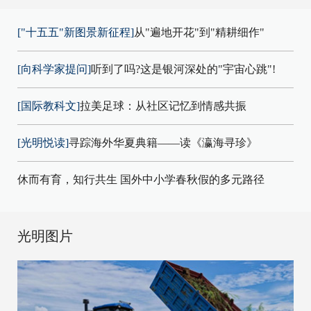
["十五五"新图景新征程]
从"遍地开花"到"精耕细作"
[向科学家提问]
听到了吗?这是银河深处的"宇宙心跳"!
[国际教科文]
拉美足球：从社区记忆到情感共振
[光明悦读]
寻踪海外华夏典籍——读《瀛海寻珍》
休而有育，知行共生 国外中小学春秋假的多元路径
光明图片