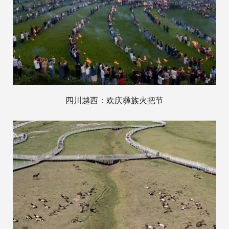
四川越西：欢庆彝族火把节