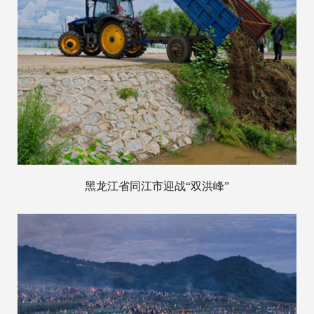
黑龙江省同江市迎战“双洪峰”