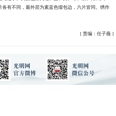
片各有不同，最外层为素蓝色缎包边，六片皆同。绣作
。
[
责编：任子薇
]