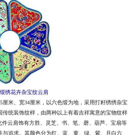
缎绣花卉杂宝纹云肩
厘米、宽34厘米，以六色缎为地，采用打籽绣绣杂宝
国传统装饰纹样，由两种以上有着吉祥寓意的宝物纹样
。此件云肩饰有方胜、灵芝、书、笔、磬、葫芦、宝扇等
往与追求。其颜色分为红、蓝、黄、绿、紫、月白六