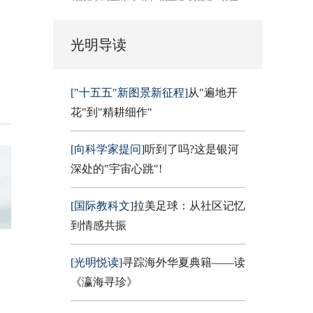
光明导读
["十五五"新图景新征程]
从"遍地开
花"到"精耕细作"
[向科学家提问]
听到了吗?这是银河
深处的"宇宙心跳"!
[国际教科文]
拉美足球：从社区记忆
到情感共振
[光明悦读]
寻踪海外华夏典籍——读
《瀛海寻珍》