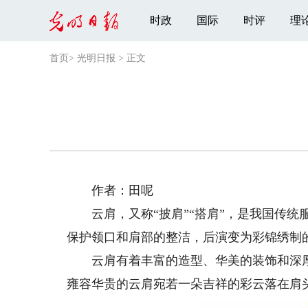
时政
国际
时评
理
首页
>
光明日报
>
正文
作者：田呢
云肩，又称“披肩”“搭肩”，是我国传统
保护领口和肩部的整洁，后演变为彩锦绣制
云肩有着丰富的造型、华美的装饰和深厚的
雍容华贵的云肩宛若一朵吉祥的彩云落在肩