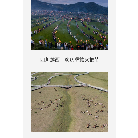
四川越西：欢庆彝族火把节