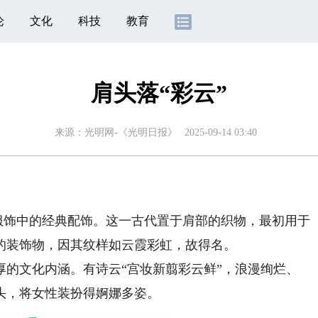
论
文化
科技
教育
肩头落“彩云”
来源：
光明网-《光明日报》
2025-09-14 03:40
服饰中的经典配饰。这一古代置于肩部的织物，最初用于
的装饰物，因其纹样如云霞彩虹，故得名。
文化内涵。有诗云“宫妆新翦彩云鲜”，浪漫绚烂、
头，将女性装扮得婀娜多姿。