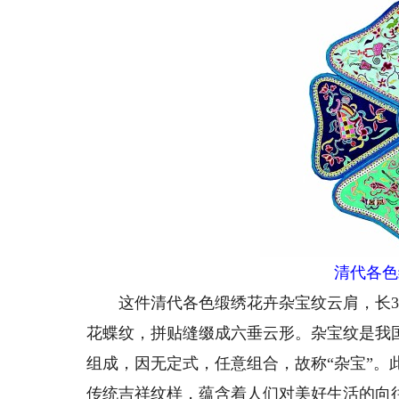
清代各色
这件清代各色缎绣花卉杂宝纹云肩，长35
花蝶纹，拼贴缝缀成六垂云形。杂宝纹是我
组成，因无定式，任意组合，故称“杂宝”
传统吉祥纹样，蕴含着人们对美好生活的向