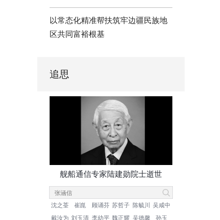
以常态化精准帮扶筑牢边疆民族地
区共同富裕根基
追思
舰船通信专家陆建勋院士逝世
沈之荃
崔崑
顾诵芬
苏哲子
陈毓川
吴咸中
戴汝为
刘玉清
李幼平
魏正耀
吴德馨
孙玉