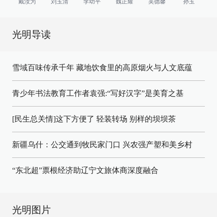
戴汝为
刘玉清
李幼平
魏正耀
吴德馨
孙玉
光明导读
雪域百味传承千年 藏地饮食里的高原烟火与人文底蕴
青少年书法教育工作者袁强:“写好汉字”是美育之基
[民生总关情]这下方便了
轻装转场
别样的坝坝茶
新疆乌什：公交通到牧民家门口
兴农强产塑和美乡村
“东北超”票根经济助辽宁文旅体商深度融合
光明图片