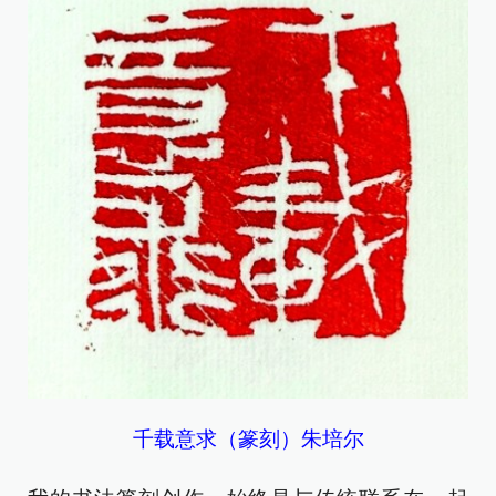
千载意求（篆刻）朱培尔