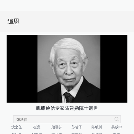
追思
舰船通信专家陆建勋院士逝世
沈之荃
崔崑
顾诵芬
苏哲子
陈毓川
吴咸中