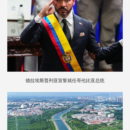
德拉埃斯普列亚宣誓就任哥伦比亚总统