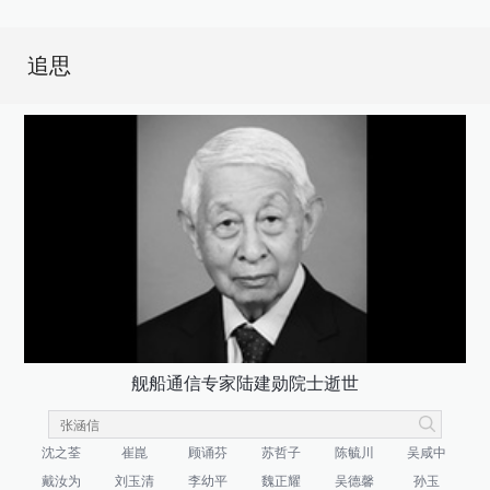
追思
舰船通信专家陆建勋院士逝世
沈之荃
崔崑
顾诵芬
苏哲子
陈毓川
吴咸中
戴汝为
刘玉清
李幼平
魏正耀
吴德馨
孙玉