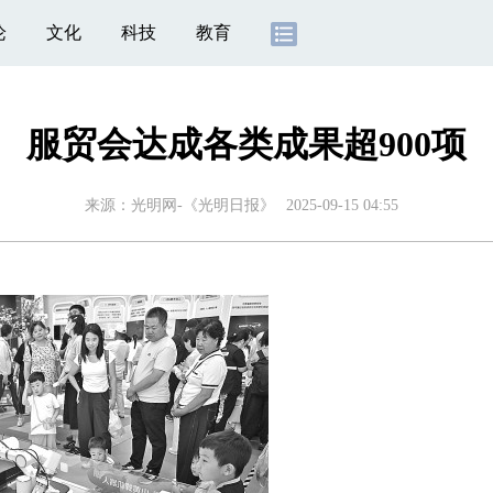
论
文化
科技
教育
服贸会达成各类成果超900项
来源：
光明网-《光明日报》
2025-09-15 04:55