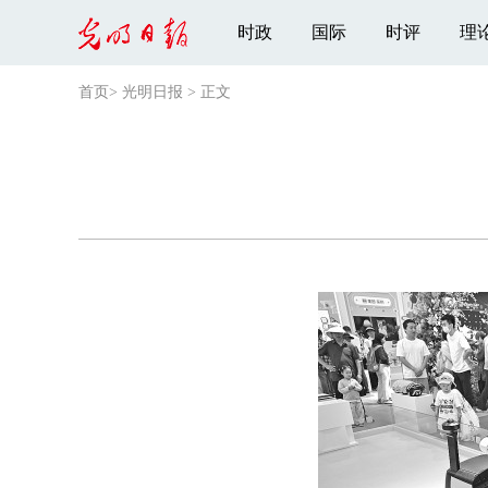
时政
国际
时评
理
首页
>
光明日报
>
正文