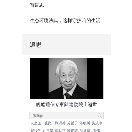
智哲思
生态环境法典，这样守护咱的生活
追思
舰船通信专家陆建勋院士逝世
沈之荃
崔崑
顾诵芬
苏哲子
陈毓川
吴咸中
戴汝为
刘玉清
李幼平
魏正耀
吴德馨
孙玉