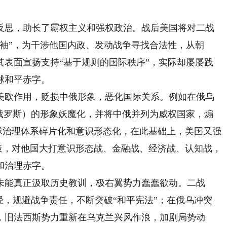
思，助长了霸权主义和强权政治。战后美国将对二战
袖”，为干涉他国内政、发动战争寻找合法性，从朝
其表面宣扬支持“基于规则的国际秩序”，实际却屡屡践
球和平赤字。
欧作用，贬损中俄形象，恶化国际关系。例如在俄乌
（俄罗斯）的形象妖魔化，并将中俄并列为威权国家，煽
全球治理体系碎片化和意识形态化，在此基础上，美国又强
政策，对他国大打意识形态战、金融战、经济战、认知战，
和治理赤字。
能真正汲取历史教训，极右翼势力蠢蠢欲动。二战
径，规避战争责任，不断突破“和平宪法”；在俄乌冲突
，旧法西斯势力重新在乌克兰兴风作浪，加剧局势动