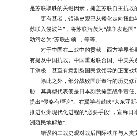
是苏联取胜的关键因素，掩盖苏联自主抗战
更有甚者，错误史观已从矮化走向扭曲与
苏联入侵波兰”，将苏联污蔑为“战争发起国
动污名为“苏联占领”，等等。
对于中国在二战中的贡献，西方学界长期
有提及中国抗战。中国重返联合国、中美关
于消极，甚至有意割裂国民党领导的正面战
除此之外，部分战败国所奉行的历史修正
胁，其典型代表便是日本刻意掩盖战争责任
提出“侵略有理论”。右翼学者鼓吹“大东亚
推进亚洲现代化进程的“必要手段”，宣称日
洲殖民地解放”。
错误的二战史观对战后国际秩序与人类文