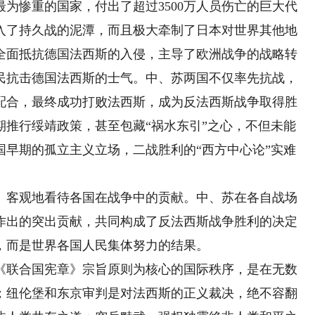
为惨重的国家，付出了超过3500万人员伤亡的巨大代
入了持久战的泥潭，而且极大牵制了日本对世界其他地
起全面抵抗德国法西斯的入侵，主导了欧洲战争的战略转
民抗击德国法西斯的士气。中、苏两国不仅率先抗战，
配合，最终成功打败法西斯，成为反法西斯战争取得胜
期推行绥靖政策，甚至包藏“祸水东引”之心，不但未能
国早期的孤立主义立场，二战胜利的“西方中心论”实难
客观地看待各国在战争中的贡献。中、苏在各自战场
作出的突出贡献，共同构成了反法西斯战争胜利的决定
，而是世界各国人民集体努力的结果。
联合国宪章》宗旨原则为核心的国际秩序，是在无数
；纽伦堡和东京审判是对法西斯的正义裁决，绝不容翻