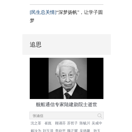
[民生总关情]
“深梦扬帆”，让学子圆
梦
追思
舰船通信专家陆建勋院士逝世
沈之荃
崔崑
顾诵芬
苏哲子
陈毓川
吴咸中
戴汝为
刘玉清
李幼平
魏正耀
吴德馨
孙玉