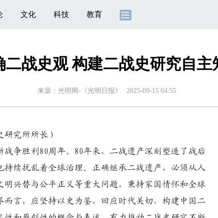
论
文化
科技
教育
确二战史观 构建二战史研究自主
来源：
光明网-《光明日报》
2025-09-15 04:55
史研究所所长）
争胜利80周年。80年来，二战遗产深刻塑造了战后
也持续扰乱着全球治理。正确继承二战遗产，必须从人
文明兴替与公平正义等重大问题，秉持家国情怀和全球
界而言，应坚持以史为鉴，回应时代关切，构建中国二
志性和原创性的概念与表述，有力推动二战史研究不断