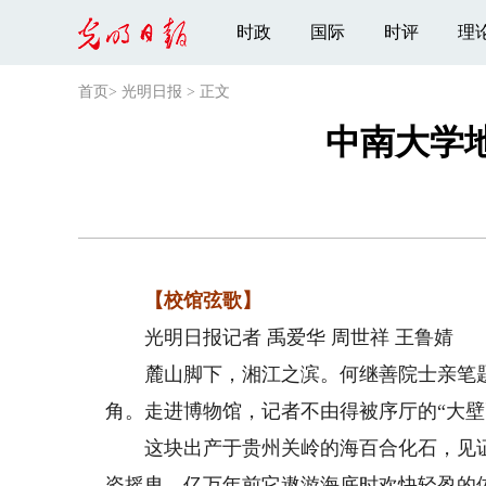
时政
国际
时评
理
首页
>
光明日报
>
正文
中南大学地
【校馆弦歌】
光明日报记者 禹爱华 周世祥 王鲁婧
麓山脚下，湘江之滨。何继善院士亲笔题
角。走进博物馆，记者不由得被序厅的“大壁
这块出产于贵州关岭的海百合化石，见证了
姿摇曳，亿万年前它遨游海底时欢快轻盈的