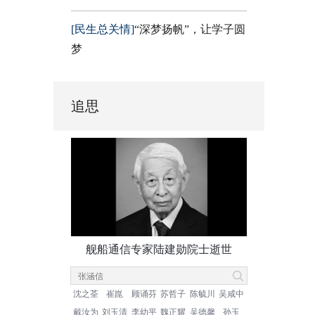
[民生总关情]
“深梦扬帆”，让学子圆
梦
追思
舰船通信专家陆建勋院士逝世
沈之荃
崔崑
顾诵芬
苏哲子
陈毓川
吴咸中
戴汝为
刘玉清
李幼平
魏正耀
吴德馨
孙玉