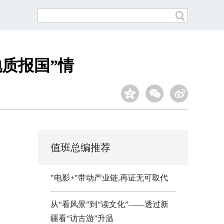
地质报国”情
值班总编推荐
"电影+"带动产业链,再证无可取代
从“看风景”到“读文化”——透过新
疆看“访古游”升温