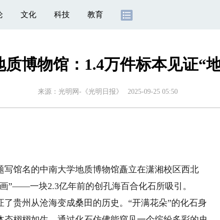
论
文化
科技
教育
质博物馆：1.4万件标本见证“
来源：
光明网-《光明日报》
2025-09-25 05:50
写馆名的中南大学地质博物馆矗立在潇湘校区西北
画”——一块2.3亿年前的创孔海百合化石所吸引。
贵州从沧海变成桑田的历史。“开满花朵”的化石身
体态栩栩如生，通过化石仿佛能窥见一个缤纷多彩的史