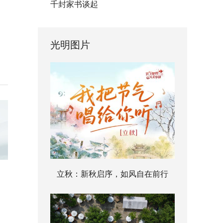
千封家书谈起
光明图片
立秋：新秋启序，如风自在前行