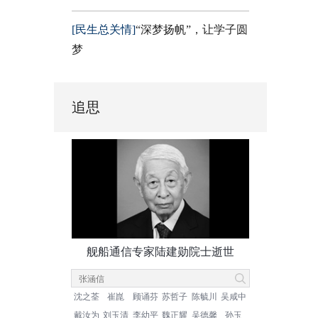
[民生总关情]
“深梦扬帆”，让学子圆
梦
追思
舰船通信专家陆建勋院士逝世
沈之荃
崔崑
顾诵芬
苏哲子
陈毓川
吴咸中
戴汝为
刘玉清
李幼平
魏正耀
吴德馨
孙玉