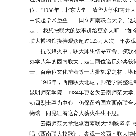
位。“1938年，北京大学、清华大学和南
中筑起学术堡垒——国立西南联合大学。这段
定，“我想把联大的故事讲给更多人听。”如
联大博物馆接待观众超过123万人次，年参
抗战烽火中，联大师生结茅立舍、弦歌不辍
办学八年的西南联大，走出两位诺贝尔奖获得
士、百余位文化学者等一大批栋梁之材，堪
1946年，西南联大北返，师范学院整建
昆明师范学院，1984年更名为云南师范大学
动四烈士墓为中心，仍保留着国立西南联合
物馆一同见证着这育人薪火生生不息。
云南师范大学继承西南联大“刚毅坚卓”校
唱《西南联大校歌》、参观一次西南联大博物