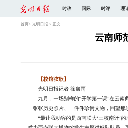
时政
国际
时评
理
首页
>
光明日报
>
正文
云南师
【校馆弦歌】
光明日报记者 徐鑫雨
九月，一场别样的“开学第一课”在云南师
一张张历史照片、一件件珍贵文物，回望那
“最让我动容的是西南联大‘三校南迁’的历
成为西南联大博物馆学生志愿讲解队队员，