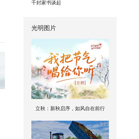
千封家书谈起
光明图片
立秋：新秋启序，如风自在前行