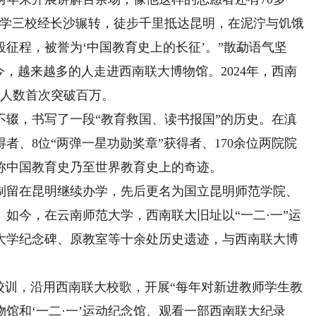
开大学三校经长沙辗转，徒步千里抵达昆明，在泥泞与饥饿
征程，被誉为‘中国教育史上的长征’。”散勐语气坚
今，越来越多的人走进西南联大博物馆。2024年，西南
观人数首次突破百万。
，书写了一段“教育救国、读书报国”的历史。在滇
者、8位“两弹一星功勋奖章”获得者、170余位两院院
称中国教育史乃至世界教育史上的奇迹。
制留在昆明继续办学，先后更名为国立昆明师范学院、
。如今，在云南师范大学，西南联大旧址以“一二·一”运
大学纪念碑、原教室等十余处历史遗迹，与西南联大博
训，沿用西南联大校歌，开展“每年对新进教师学生教
馆和‘一二·一’运动纪念馆、观看一部西南联大纪录