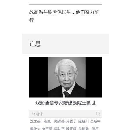
战高温斗酷暑保民生，他们奋力前
行
追思
舰船通信专家陆建勋院士逝世
沈之荃
崔崑
顾诵芬
苏哲子
陈毓川
吴咸中
戴汝为
刘玉清
李幼平
魏正耀
吴德馨
孙玉