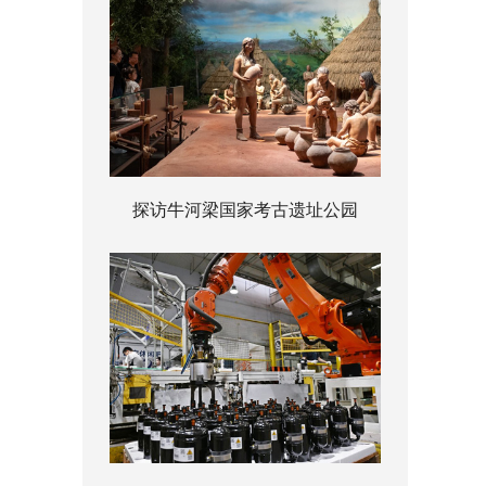
探访牛河梁国家考古遗址公园