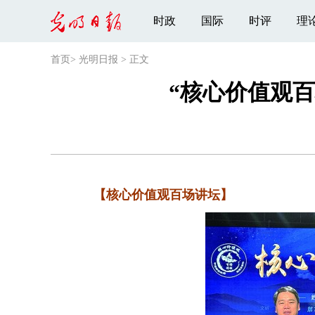
时政
国际
时评
理
首页
>
光明日报
>
正文
“核心价值观
【核心价值观百场讲坛】