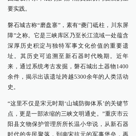
要实践。
磐石城古称“磨盘寨”，素有“夔门砥柱，川东屏
障”之称。它是三峡库区乃至长江流域一处蕴含
深厚历史积淀与独特军事文化价值的重要遗
址。其历史可追溯至新石器时代晚期。近年
来，通过系统考古发掘，磐石城出土器物1400
余件，揭示出该遗址跨越5300余年的人类活动
史。
“这里不仅是宋元时期‘山城防御体系’的关键节
点，更是一部浓缩的三峡文明通史。”重庆市云
阳县文物保护管理所所长温小华说，从新石器
时代的先民聚落，到南宋抗元的军事堡垒，再