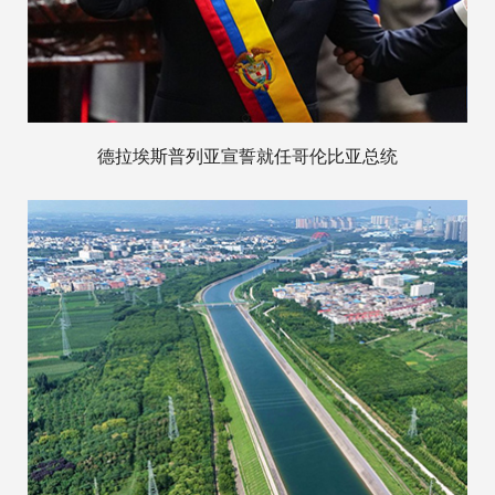
德拉埃斯普列亚宣誓就任哥伦比亚总统