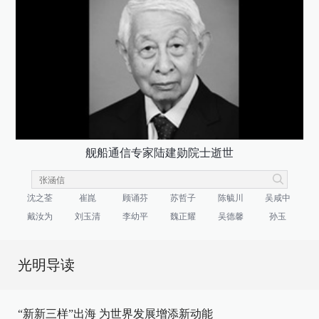
舰船通信专家陆建勋院士逝世
沈之荃
崔崑
顾诵芬
苏哲子
陈毓川
吴咸中
戴汝为
刘玉清
李幼平
魏正耀
吴德馨
孙玉
光明导读
“新新三样”出海 为世界发展增添新动能