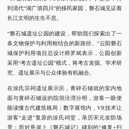
到清代“湖广填四川”的移民家园，磐石城见证着
长江文明的生生不息。
“磐石城遗址公园的建设，帮助我们探索出了一
条文物保护与利用相结合的新路径。”云阳磐石
城保护利用项目总设计师罗斌表示，公园创新
采用“考古遗址公园”模式，将考古发掘、学术研
究、遗址展示与公众体验有机融合。
在涂氏宗祠遗址展示区，青碎石铺就的室内地
面与黄碎石铺设的院坝泾渭分明，游客一眼便
能读懂古代建筑格局；数字展馆内，VR技术让
游客“走进”复原的涂氏祠堂，亲历宋元攻防场
景；而对悬崖上《磐石城记》碑刻的“修复+扫