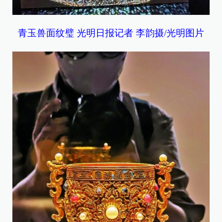
青玉兽面纹璧 光明日报记者 李韵摄/光明图片