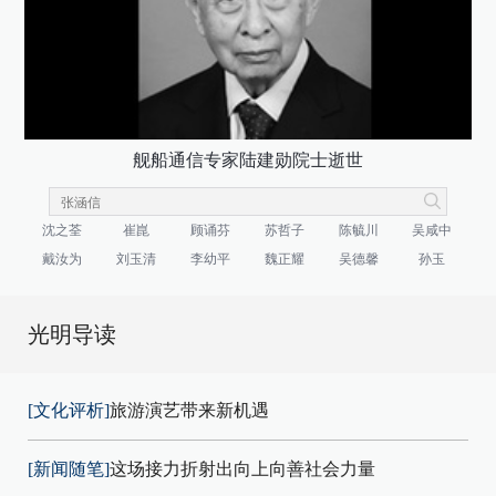
舰船通信专家陆建勋院士逝世
沈之荃
崔崑
顾诵芬
苏哲子
陈毓川
吴咸中
戴汝为
刘玉清
李幼平
魏正耀
吴德馨
孙玉
光明导读
[文化评析]
旅游演艺带来新机遇
[新闻随笔]
这场接力折射出向上向善社会力量