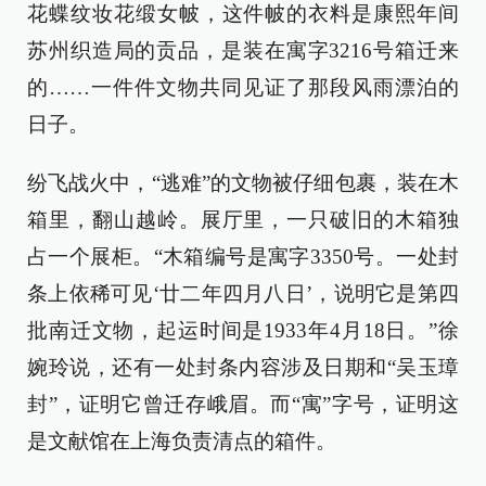
花蝶纹妆花缎女帔，这件帔的衣料是康熙年间
苏州织造局的贡品，是装在寓字3216号箱迁来
的……一件件文物共同见证了那段风雨漂泊的
日子。
纷飞战火中，“逃难”的文物被仔细包裹，装在木
箱里，翻山越岭。展厅里，一只破旧的木箱独
占一个展柜。“木箱编号是寓字3350号。一处封
条上依稀可见‘廿二年四月八日’，说明它是第四
批南迁文物，起运时间是1933年4月18日。”徐
婉玲说，还有一处封条内容涉及日期和“吴玉璋
封”，证明它曾迁存峨眉。而“寓”字号，证明这
是文献馆在上海负责清点的箱件。