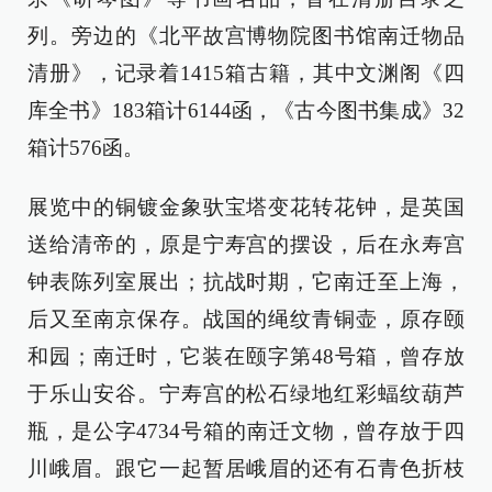
列。旁边的《北平故宫博物院图书馆南迁物品
清册》，记录着1415箱古籍，其中文渊阁《四
库全书》183箱计6144函，《古今图书集成》32
箱计576函。
展览中的铜镀金象驮宝塔变花转花钟，是英国
送给清帝的，原是宁寿宫的摆设，后在永寿宫
钟表陈列室展出；抗战时期，它南迁至上海，
后又至南京保存。战国的绳纹青铜壶，原存颐
和园；南迁时，它装在颐字第48号箱，曾存放
于乐山安谷。宁寿宫的松石绿地红彩蝠纹葫芦
瓶，是公字4734号箱的南迁文物，曾存放于四
川峨眉。跟它一起暂居峨眉的还有石青色折枝