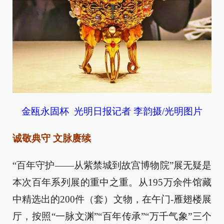
金瓯永固杯 光明日报记者 李韵摄/光明图片
诚敬典守 文脉赓续
“百年守护——从紫禁城到故宫博物院”展无疑是
本次百年系列展的重中之重。从195万余件馆藏
中精选出的200件（套）文物，在午门-雁翅楼展
厅，按照“一脉文渊”“百年传承”“万千气象”三个