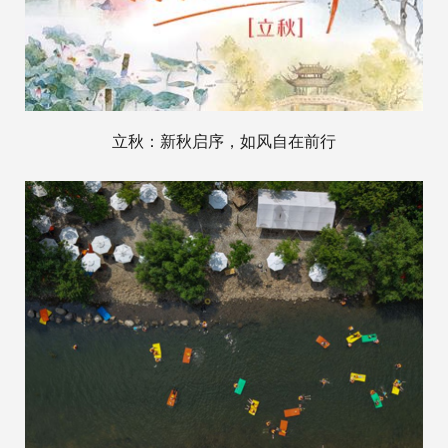
立秋：新秋启序，如风自在前行