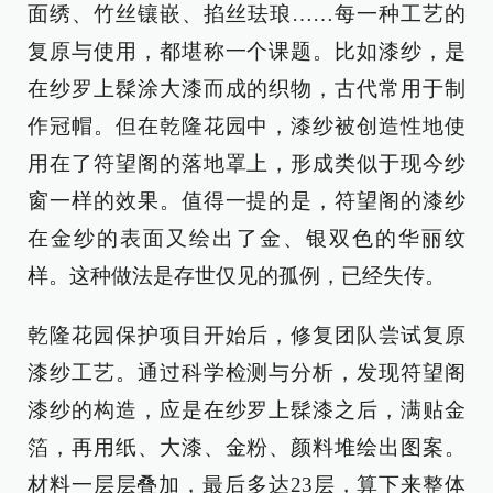
面绣、竹丝镶嵌、掐丝珐琅……每一种工艺的
复原与使用，都堪称一个课题。比如漆纱，是
在纱罗上髹涂大漆而成的织物，古代常用于制
作冠帽。但在乾隆花园中，漆纱被创造性地使
用在了符望阁的落地罩上，形成类似于现今纱
窗一样的效果。值得一提的是，符望阁的漆纱
在金纱的表面又绘出了金、银双色的华丽纹
样。这种做法是存世仅见的孤例，已经失传。
乾隆花园保护项目开始后，修复团队尝试复原
漆纱工艺。通过科学检测与分析，发现符望阁
漆纱的构造，应是在纱罗上髹漆之后，满贴金
箔，再用纸、大漆、金粉、颜料堆绘出图案。
材料一层层叠加，最后多达23层，算下来整体