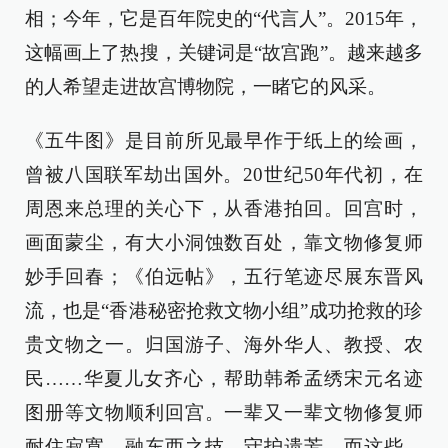
相；今年，它是百年院史的“代言人”。2015年，
这幅画上了热搜，关键词是“故宫跑”。越来越多
的人希望走进故宫博物院，一睹它的风采。
《五牛图》是目前所见最早作于纸上的绘画，
曾被八国联军劫出国外。20世纪50年代初，在
周恩来总理的关心下，从香港拍回。回宫时，
画面蒙尘，有大小洞蚀数百处，靠文物修复师
妙手回春；《伯远帖》，五行笔迹尽展东晋风
流，也是“香港秘密抢救文物小组”成功抢救的珍
贵文物之一。归国游子、海外华人、教授、农
民……华夏儿女齐心，帮助韩希孟绣宋元名迹
图册等文物顺利回宫。一辈又一辈文物修复师
耐住寂寞，融东西之技，守护遗芳。而这些，