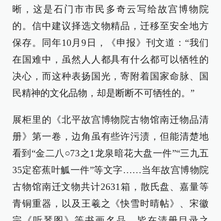
晰，这是石门市市民多奇云写给故宫博物院
的。信中建议择选文物精品，迁移至安全地方
保存。同年10月9日，《申报》刊文道：“我们
在国难中，虽然人人都具有什么都可以牺牲的
决心，而这种表扬国光，寄附着国家命脉、国
民精神的文化品物，却是断断不可牺牲的。”
展柜里的《北平故宫博物院古物馆南迁物品清
册》第一卷，边角虽有些许污渍，但能清楚地
看到“金二八○73之1龙泉暗花大盘一件”“三九五
35定窑蕉叶觚一件”等文字……当年故宫博物院
古物馆南迁文物共计2631箱，散氏盘、嘉量等
青铜重器，以及王羲之《快雪时晴帖》、宋徽
宗《听琴图》等书画名品，皆在清册目录之