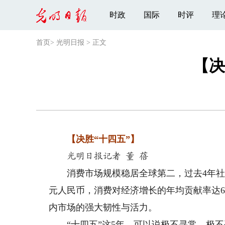
时政
国际
时评
理
首页
>
光明日报
>
正文
【决
【决胜“十四五”】
光明日报记者 董 蓓
消费市场规模稳居全球第二，过去4年社会消
元人民币，消费对经济增长的年均贡献率达6
内市场的强大韧性与活力。
“十四五”这5年，可以说极不寻常、极不