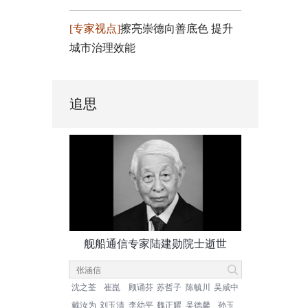
[专家视点]
擦亮崇德向善底色 提升
城市治理效能
追思
舰船通信专家陆建勋院士逝世
沈之荃
崔崑
顾诵芬
苏哲子
陈毓川
吴咸中
戴汝为
刘玉清
李幼平
魏正耀
吴德馨
孙玉