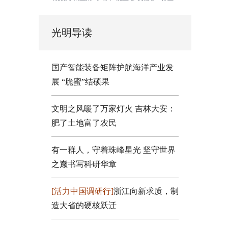
光明导读
国产智能装备矩阵护航海洋产业发
展
“脆蜜”结硕果
文明之风暖了万家灯火
吉林大安：
肥了土地富了农民
有一群人，守着珠峰星光
坚守世界
之巅书写科研华章
[活力中国调研行]
浙江向新求质，制
造大省的硬核跃迁