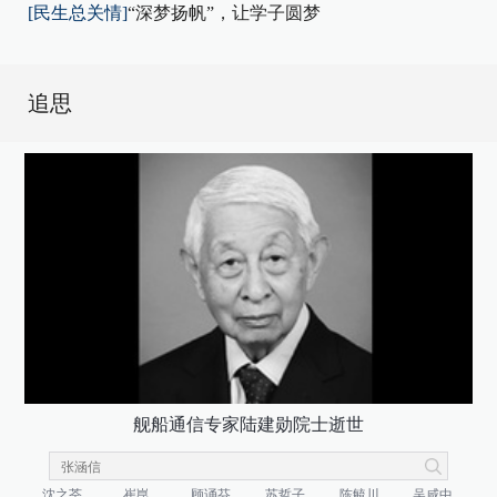
[民生总关情]
“深梦扬帆”，让学子圆梦
追思
舰船通信专家陆建勋院士逝世
沈之荃
崔崑
顾诵芬
苏哲子
陈毓川
吴咸中