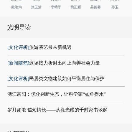
戴汝为
刘玉清
李幼平
魏正耀
吴德馨
孙玉
光明导读
[文化评析]
旅游演艺带来新机遇
[新闻随笔]
这场接力折射出向上向善社会力量
[文化评析]
民居类文物建筑如何平衡居住与保护
浙江富阳：优化创新生态，让科学家“如鱼得水”
岁月如歌 信短情长——从徐光耀的千封家书谈起