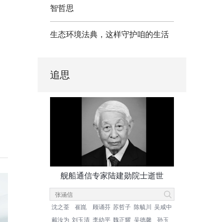
智哲思
生态环境法典，这样守护咱的生活
追思
舰船通信专家陆建勋院士逝世
沈之荃
崔崑
顾诵芬
苏哲子
陈毓川
吴咸中
戴汝为
刘玉清
李幼平
魏正耀
吴德馨
孙玉