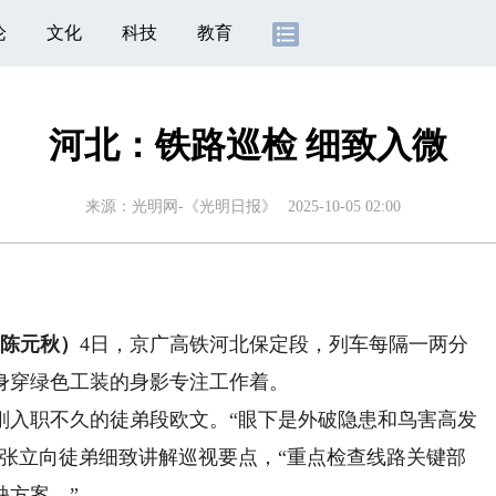
论
文化
科技
教育
河北：铁路巡检 细致入微
来源：
光明网-《光明日报》
2025-10-05 02:00
陈元秋）
4日，京广高铁河北保定段，列车每隔一两分
身穿绿色工装的身影专注工作着。
入职不久的徒弟段欧文。“眼下是外破隐患和鸟害高发
”张立向徒弟细致讲解巡视要点，“重点检查线路关键部
缺方案。”