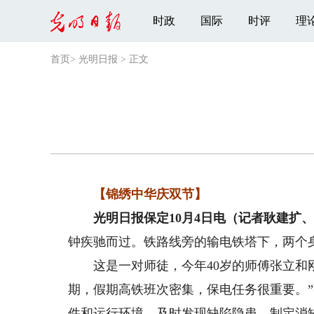
时政
国际
时评
理
首页
>
光明日报
>
正文
【锦绣中华庆双节】
光明日报保定10月4日电（记者耿建扩、
钟疾驰而过。铁路线旁的输电铁塔下，两个
这是一对师徒，今年40岁的师傅张立和刚
期，假期高铁班次密集，保电任务很重要。
件和运行环境，及时发现缺陷隐患，制定消