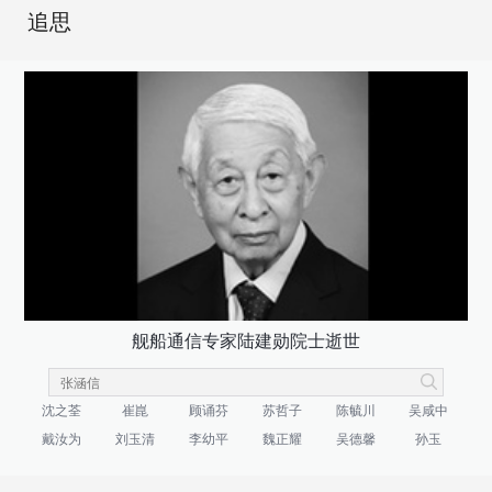
追思
舰船通信专家陆建勋院士逝世
沈之荃
崔崑
顾诵芬
苏哲子
陈毓川
吴咸中
戴汝为
刘玉清
李幼平
魏正耀
吴德馨
孙玉