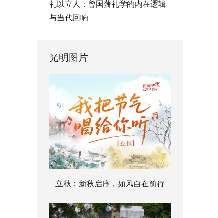
礼以立人：曾国藩礼学的内在逻辑
与当代回响
光明图片
立秋：新秋启序，如风自在前行