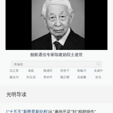
舰船通信专家陆建勋院士逝世
沈之荃
崔崑
顾诵芬
苏哲子
陈毓川
吴咸中
戴汝为
刘玉清
李幼平
魏正耀
吴德馨
孙玉
光明导读
["十五五"新图景新征程]
从"遍地开花"到"精耕细作"