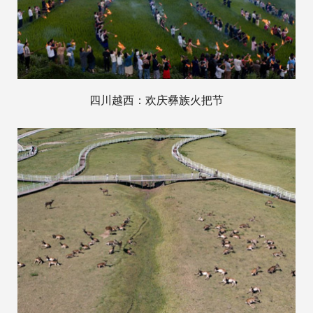
四川越西：欢庆彝族火把节