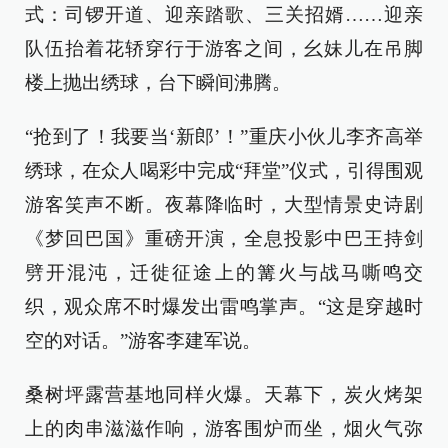
式：司锣开道、迎亲踏歌、三关招婿……迎亲
队伍抬着花轿穿行于游客之间，幺妹儿在吊脚
楼上抛出绣球，台下瞬间沸腾。
“抢到了！我要当‘新郎’！”重庆小伙儿李齐高举
绣球，在众人喝彩中完成“拜堂”仪式，引得围观
游客笑声不断。夜幕降临时，大型情景史诗剧
《梦回巴国》重磅开演，全息投影中巴王持剑
劈开混沌，迁徙征途上的篝火与战马嘶鸣交
织，观众席不时爆发出雷鸣掌声。“这是穿越时
空的对话。”游客李建军说。
桑树坪露营基地同样火爆。天幕下，炭火烤架
上的肉串滋滋作响，游客围炉而坐，烟火气弥