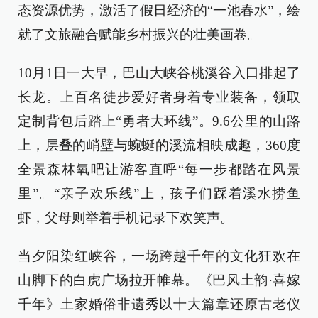
态资源优势，激活了假日经济的“一池春水”，绘
就了文旅融合赋能乡村振兴的壮美画卷。
10月1日一大早，巴山大峡谷桃溪谷入口排起了
长龙。上百名徒步爱好者身着专业装备，领取
定制背包后踏上“勇者大环线”。9.6公里的山路
上，层叠的峭壁与蜿蜒的溪流相映成趣，360度
全景森林氧吧让游客直呼“每一步都踏在风景
里”。“亲子欢乐线”上，孩子们踩着溪水捞鱼
虾，父母则举着手机记录下欢笑声。
当夕阳染红峡谷，一场跨越千年的文化狂欢在
山脚下的白虎广场拉开帷幕。《巴风土韵·喜嫁
千年》土家婚俗非遗秀以十大篇章还原古老仪