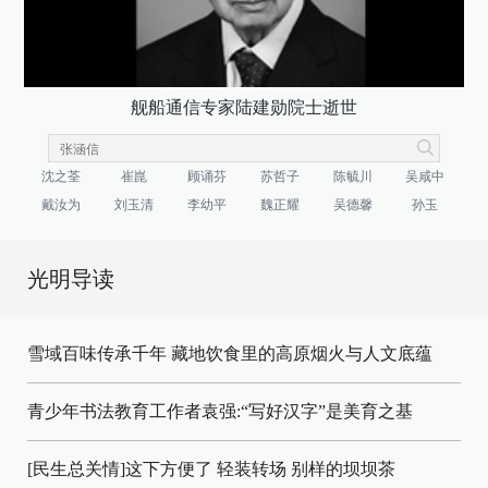
舰船通信专家陆建勋院士逝世
沈之荃
崔崑
顾诵芬
苏哲子
陈毓川
吴咸中
戴汝为
刘玉清
李幼平
魏正耀
吴德馨
孙玉
光明导读
雪域百味传承千年 藏地饮食里的高原烟火与人文底蕴
青少年书法教育工作者袁强:“写好汉字”是美育之基
[民生总关情]这下方便了
轻装转场
别样的坝坝茶