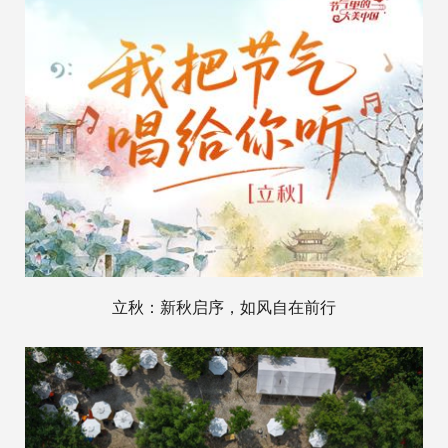
立秋：新秋启序，如风自在前行