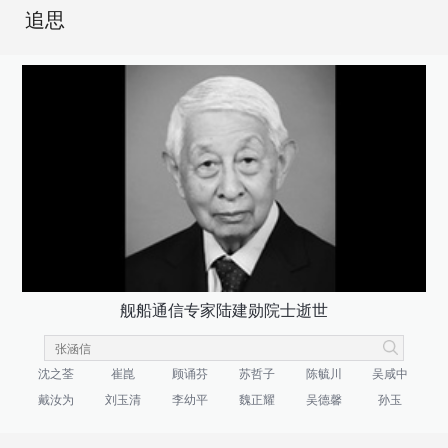
追思
舰船通信专家陆建勋院士逝世
沈之荃
崔崑
顾诵芬
苏哲子
陈毓川
吴咸中
戴汝为
刘玉清
李幼平
魏正耀
吴德馨
孙玉