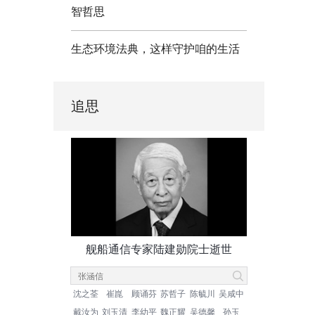
智哲思
生态环境法典，这样守护咱的生活
追思
舰船通信专家陆建勋院士逝世
沈之荃
崔崑
顾诵芬
苏哲子
陈毓川
吴咸中
戴汝为
刘玉清
李幼平
魏正耀
吴德馨
孙玉