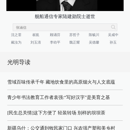
舰船通信专家陆建勋院士逝世
沈之荃
崔崑
顾诵芬
苏哲子
陈毓川
吴咸中
戴汝为
刘玉清
李幼平
魏正耀
吴德馨
孙玉
光明导读
雪域百味传承千年 藏地饮食里的高原烟火与人文底蕴
青少年书法教育工作者袁强:“写好汉字”是美育之基
[民生总关情]这下方便了
轻装转场
别样的坝坝茶
新疆乌什：公交通到牧民家门口
兴农强产塑和美乡村