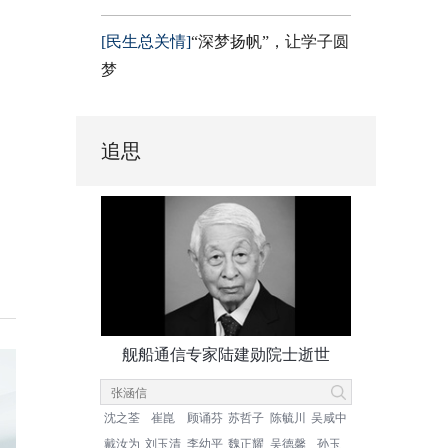
[民生总关情]
“深梦扬帆”，让学子圆
梦
追思
舰船通信专家陆建勋院士逝世
沈之荃
崔崑
顾诵芬
苏哲子
陈毓川
吴咸中
戴汝为
刘玉清
李幼平
魏正耀
吴德馨
孙玉