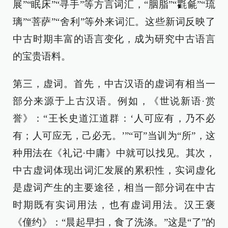
展”“眠床”“寻手”等方言词汇，“胭脂”“氍毹”“琉
璃”“菩萨”“舍利”等外来词汇。这些新词反映了
中古时期丰富的语言变化，成为研究中古语言
的宝贵语料。
第三，虚词。首先，中古汉语的虚词有相当一
部分来源于上古汉语。例如，《世说新语·赏
誉》：“王长史道江道群：‘人可应有，乃不必
有；人可应无，己必无。’”“可”当训为“所”，这
种用法在《礼记·中庸》中就可以找见。其次，
中古虚词体现出词汇发展的累积性，实词虚化
是虚词产生的主要途径，相当一部分词在中古
时期既有实词用法，也有虚词用法。汉王褒
《僮约》：“晨起早扫，食了洗涤。”这是“了”的