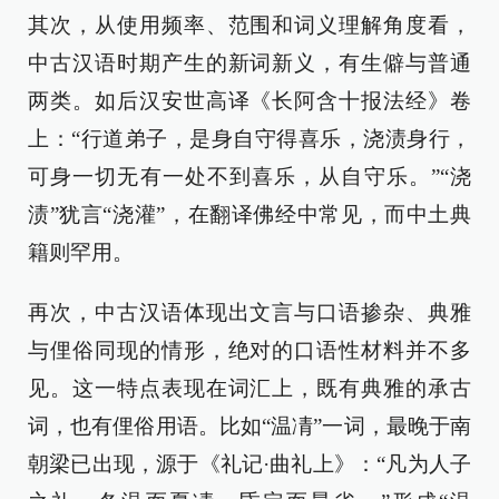
其次，从使用频率、范围和词义理解角度看，
中古汉语时期产生的新词新义，有生僻与普通
两类。如后汉安世高译《长阿含十报法经》卷
上：“行道弟子，是身自守得喜乐，浇渍身行，
可身一切无有一处不到喜乐，从自守乐。”“浇
渍”犹言“浇灌”，在翻译佛经中常见，而中土典
籍则罕用。
再次，中古汉语体现出文言与口语掺杂、典雅
与俚俗同现的情形，绝对的口语性材料并不多
见。这一特点表现在词汇上，既有典雅的承古
词，也有俚俗用语。比如“温凊”一词，最晚于南
朝梁已出现，源于《礼记·曲礼上》：“凡为人子