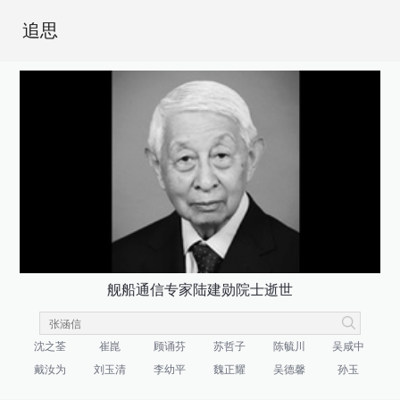
追思
舰船通信专家陆建勋院士逝世
沈之荃
崔崑
顾诵芬
苏哲子
陈毓川
吴咸中
戴汝为
刘玉清
李幼平
魏正耀
吴德馨
孙玉