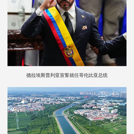
德拉埃斯普列亚宣誓就任哥伦比亚总统