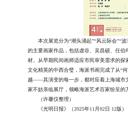
本次展览分为“潮头涌起”“风云际会”“波
的主要画家作品，包括虚谷、吴昌硕、任伯
材。从早期民间画师适应市民审美需求的探
文化精英的中西合璧，海派书画完成了从“何
越——其演变的每一步，都对应着上海城市
家不妨亲临展厅，领略海派艺术百家纷呈的
（许馨仪整理）
《光明日报》（2025年11月02日 12版）