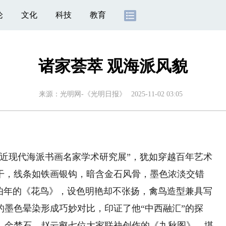
论
文化
科技
教育
诸家荟萃 观海派风貌
来源：
光明网-《光明日报》
2025-11-02 03:05
现代海派书画名家学术研究展”，犹如穿越百年艺术
干，线条如铁画银钩，暗含金石风骨，墨色浓淡交错
任伯年的《花鸟》，设色明艳却不张扬，禽鸟造型兼具写
墨色晕染形成巧妙对比，印证了他“中西融汇”的探
、金梦石、赵云壑七位大家联袂创作的《九秋图》，堪