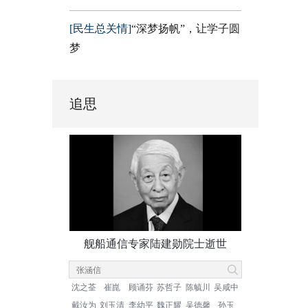
[民生总关情]
“深梦扬帆”，让学子圆
梦
追思
舰船通信专家陆建勋院士逝世
沈之荃
崔崑
顾诵芬
苏哲子
陈毓川
吴咸中
戴汝为
刘玉清
李幼平
魏正耀
吴德馨
孙玉