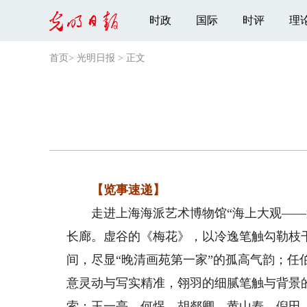
时政
国际
时评
理
首页
>
光明日报
>
正文
【览事速递】
走进上海海派艺术博物馆“海上大观——近
长廊。虚谷的《梅花》，以冷逸笔触勾勒枝
间，尽显“晚清画苑第一家”的孤高气韵；
意灵动与写实精准，翎羽的细腻笔触与背景的
索；王一亭、何煜、胡郯卿、黄山寿、倪田