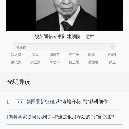
舰船通信专家陆建勋院士逝世
沈之荃
崔崑
顾诵芬
苏哲子
陈毓川
吴咸中
戴汝为
刘玉清
李幼平
魏正耀
吴德馨
孙玉
光明导读
["十五五"新图景新征程]
从"遍地开花"到"精耕细作"
[向科学家提问]
听到了吗?这是银河深处的"宇宙心跳"!