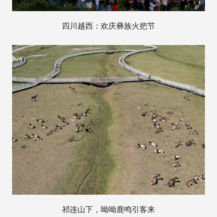
四川越西：欢庆彝族火把节
祁连山下，呦呦鹿鸣引客来