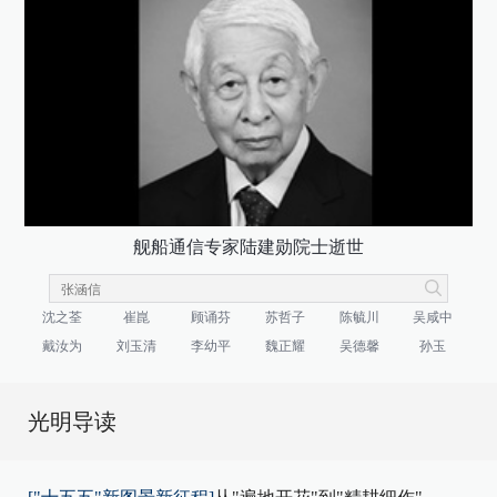
舰船通信专家陆建勋院士逝世
沈之荃
崔崑
顾诵芬
苏哲子
陈毓川
吴咸中
戴汝为
刘玉清
李幼平
魏正耀
吴德馨
孙玉
光明导读