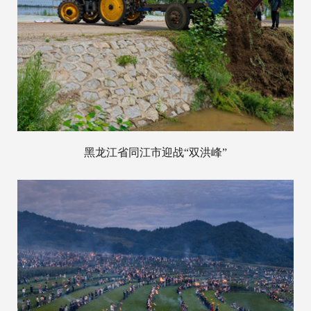
黑龙江省同江市迎战“双洪峰”