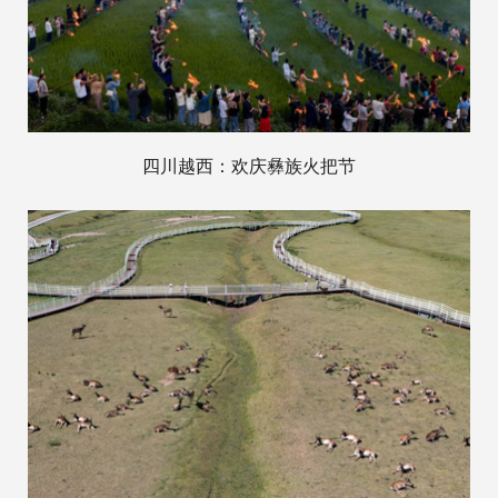
四川越西：欢庆彝族火把节