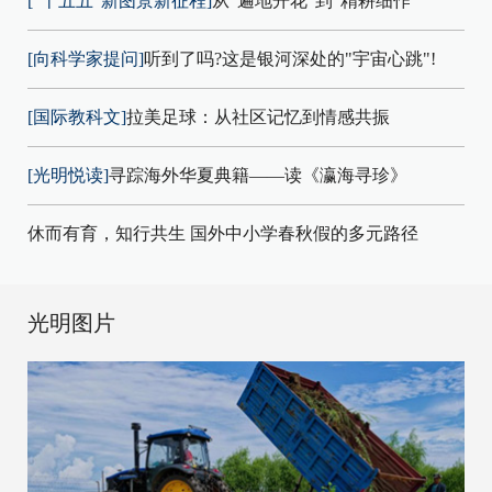
["十五五"新图景新征程]
从"遍地开花"到"精耕细作"
[向科学家提问]
听到了吗?这是银河深处的"宇宙心跳"!
[国际教科文]
拉美足球：从社区记忆到情感共振
[光明悦读]
寻踪海外华夏典籍——读《瀛海寻珍》
休而有育，知行共生 国外中小学春秋假的多元路径
光明图片