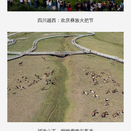
四川越西：欢庆彝族火把节