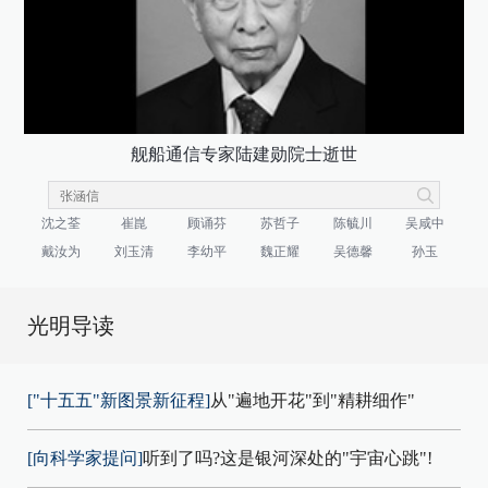
舰船通信专家陆建勋院士逝世
沈之荃
崔崑
顾诵芬
苏哲子
陈毓川
吴咸中
戴汝为
刘玉清
李幼平
魏正耀
吴德馨
孙玉
光明导读
["十五五"新图景新征程]
从"遍地开花"到"精耕细作"
[向科学家提问]
听到了吗?这是银河深处的"宇宙心跳"!