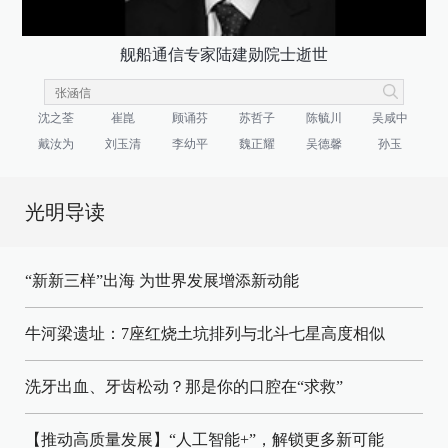
舰船通信专家陆建勋院士逝世
沈之荃
崔崑
顾诵芬
苏哲子
陈毓川
吴咸中
戴汝为
刘玉清
李幼平
魏正耀
吴德馨
孙玉
光明导读
“新新三样”出海 为世界发展增添新动能
牛河梁遗址：7座红烧土坑排列与北斗七星高度相似
洗牙出血、牙齿松动？那是你的口腔在“求救”
【推动高质量发展】“人工智能+”，解锁更多新可能