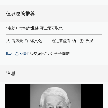
值班总编推荐
"电影+"带动产业链,再证无可取代
从“看风景”到“读文化”——透过新疆看“访古游”升温
[民生总关情]
“深梦扬帆”，让学子圆梦
追思