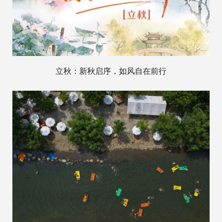
立秋：新秋启序，如风自在前行