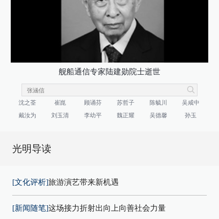
舰船通信专家陆建勋院士逝世
沈之荃
崔崑
顾诵芬
苏哲子
陈毓川
吴咸中
戴汝为
刘玉清
李幼平
魏正耀
吴德馨
孙玉
光明导读
[文化评析]
旅游演艺带来新机遇
[新闻随笔]
这场接力折射出向上向善社会力量