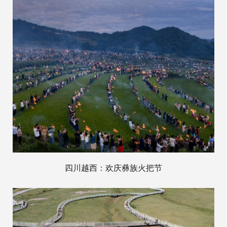
四川越西：欢庆彝族火把节