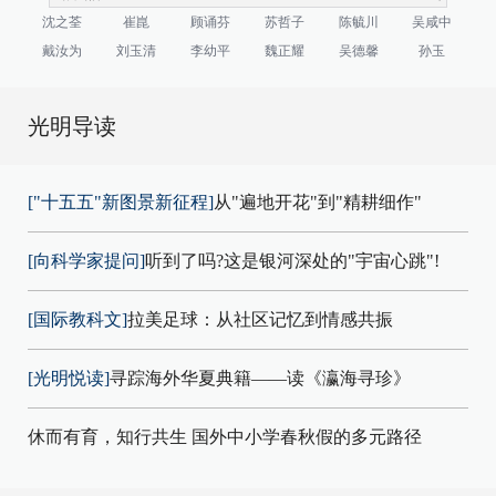
沈之荃
崔崑
顾诵芬
苏哲子
陈毓川
吴咸中
戴汝为
刘玉清
李幼平
魏正耀
吴德馨
孙玉
光明导读
["十五五"新图景新征程]
从"遍地开花"到"精耕细作"
[向科学家提问]
听到了吗?这是银河深处的"宇宙心跳"!
[国际教科文]
拉美足球：从社区记忆到情感共振
[光明悦读]
寻踪海外华夏典籍——读《瀛海寻珍》
休而有育，知行共生 国外中小学春秋假的多元路径