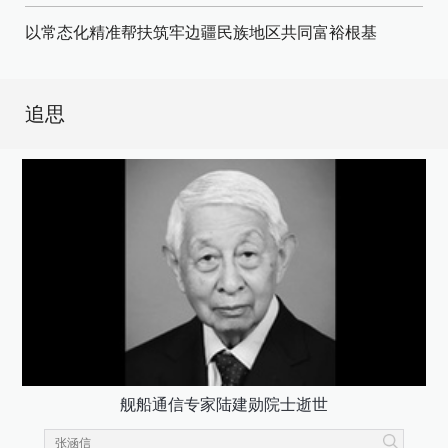
以常态化精准帮扶筑牢边疆民族地区共同富裕根基
追思
舰船通信专家陆建勋院士逝世