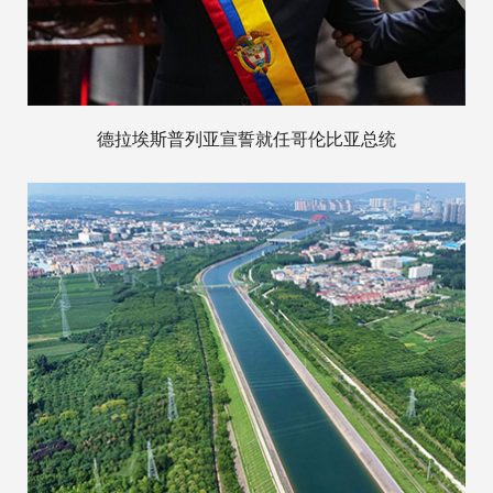
德拉埃斯普列亚宣誓就任哥伦比亚总统