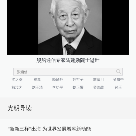
舰船通信专家陆建勋院士逝世
沈之荃
崔崑
顾诵芬
苏哲子
陈毓川
吴咸中
戴汝为
刘玉清
李幼平
魏正耀
吴德馨
孙玉
光明导读
“新新三样”出海 为世界发展增添新动能