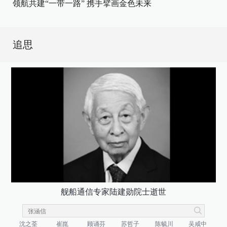
领航共建“一带一路” 携手擘画金色未来
追思
舰船通信专家陆建勋院士逝世
沈之荃
崔崑
顾诵芬
苏哲子
陈毓川
吴咸中