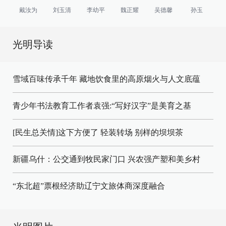
戴汝为
刘玉清
李幼平
魏正耀
吴德馨
孙玉
光明导读
雪域百味传承千年 藏地饮食里的高原烟火与人文底蕴
青少年书法教育工作者袁强:“写好汉字”是美育之基
[民生总关情]这下方便了
轻装转场
别样的坝坝茶
新疆乌什：公交通到牧民家门口
兴农强产塑和美乡村
“东北超”票根经济助辽宁文旅体商深度融合