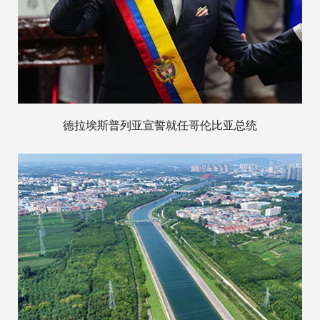
德拉埃斯普列亚宣誓就任哥伦比亚总统