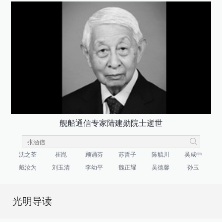
舰船通信专家陆建勋院士逝世
沈之荃
崔崑
顾诵芬
苏哲子
陈毓川
吴咸中
戴汝为
刘玉清
李幼平
魏正耀
吴德馨
孙玉
光明导读