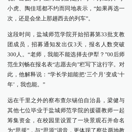
小虎、陶佳瑶都不约而同地表示，“如果再选一
次，还是会坐上那趟西去的列车”。
这段时间，盐城师范学院开始招募第33批支教
团成员，招募通知发出仅3天，报名人数突破
300人。“老师，我能不能选择去伊犁？”00后师
范生刘畅在报名表“志愿去向”栏写下这行字。对
此，他解释说：“学长学姐能把‘三个月’变成‘十
年’，我也能。”
远在千里之外的察布查尔锡伯自治县，梁健与
其他七位毕业于盐城师范学院的援疆教师一起
筹集资金，在校园里设置了一块景观石并命名
为“思援”，与“思源”谐音，更体现了察盐两地教