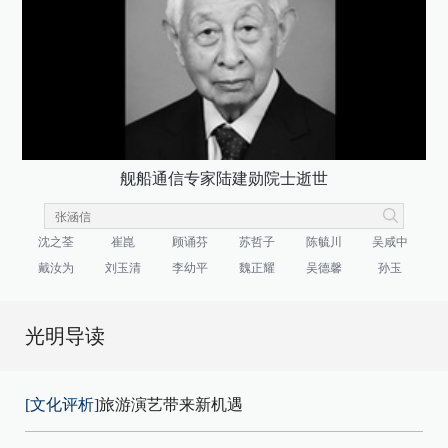
舰船通信专家陆建勋院士逝世
沈之荃
崔崑
顾诵芬
苏哲子
陈毓川
吴咸中
戴汝为
刘玉清
李幼平
魏正耀
吴德馨
孙玉
光明导读
[文化评析]
旅游演艺带来新机遇