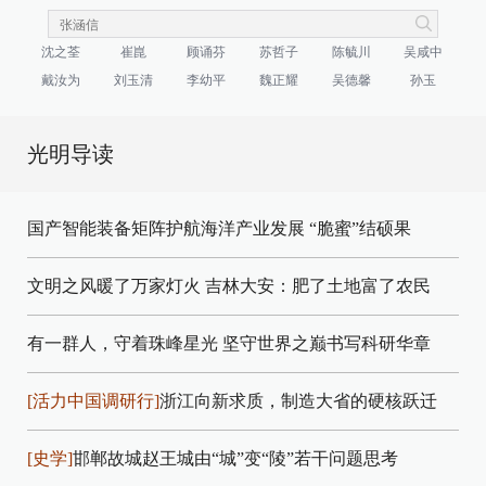
沈之荃
崔崑
顾诵芬
苏哲子
陈毓川
吴咸中
戴汝为
刘玉清
李幼平
魏正耀
吴德馨
孙玉
光明导读
国产智能装备矩阵护航海洋产业发展
“脆蜜”结硕果
文明之风暖了万家灯火
吉林大安：肥了土地富了农民
有一群人，守着珠峰星光
坚守世界之巅书写科研华章
[活力中国调研行]
浙江向新求质，制造大省的硬核跃迁
[史学]
邯郸故城赵王城由“城”变“陵”若干问题思考