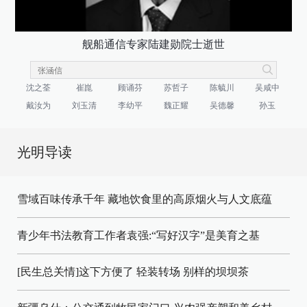
舰船通信专家陆建勋院士逝世
沈之荃
崔崑
顾诵芬
苏哲子
陈毓川
吴咸中
戴汝为
刘玉清
李幼平
魏正耀
吴德馨
孙玉
光明导读
雪域百味传承千年 藏地饮食里的高原烟火与人文底蕴
青少年书法教育工作者袁强:“写好汉字”是美育之基
[民生总关情]这下方便了
轻装转场
别样的坝坝茶