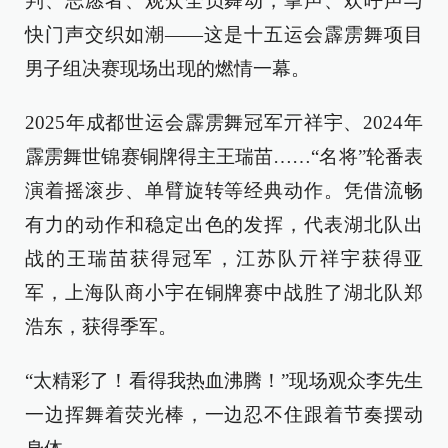
判、志愿者、观众全员舞动，掌声、欢呼声与
快门声交织如潮——这是十五运会霹雳舞项目
男子组决赛现场出现的燃情一幕。
2025年成都世运会霹雳舞冠军亓祥宇、2024年
霹雳舞世锦赛铜牌得主王瑞苗……“名将”轮番表
演着摇滚步、单臂旋转等经典动作。凭借流畅
有力的动作和稳定出色的发挥，代表湖北队出
战的王瑞苗获得冠军，江苏队亓祥宇获得亚
军，上海队商小宇在铜牌赛中战胜了湖北队郑
浩东，获得季军。
“太精彩了！看得我热血沸腾！”现场观众李先生
一边挥舞着荧光棒，一边忍不住跟着节奏摆动