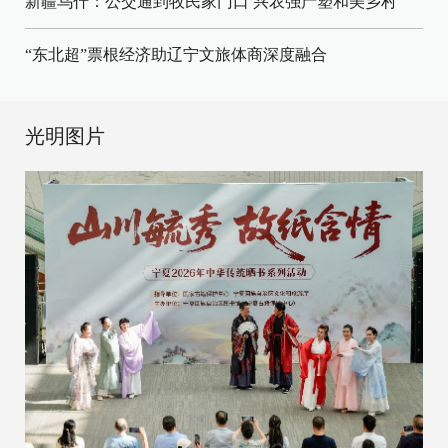
新疆乌什：公交通到牧民家门口
兴农强产塑和美乡村
“东北超”票根经济助辽宁文旅体商深度融合
光明图片