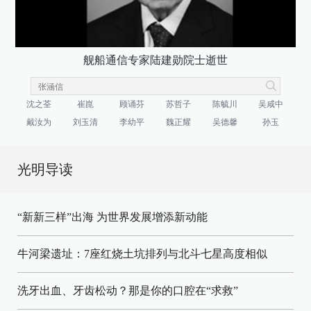
舰船通信专家陆建勋院士逝世
沈之荃
崔崑
顾诵芬
苏哲子
陈毓川
吴咸中
戴汝为
刘玉清
李幼平
魏正耀
吴德馨
孙玉
光明导读
“新新三样”出海 为世界发展增添新动能
牛河梁遗址：7座红烧土坑排列与北斗七星高度相似
洗牙出血、牙齿松动？那是你的口腔在“求救”