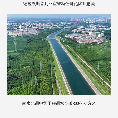
德拉埃斯普列亚宣誓就任哥伦比亚总统
南水北调中线工程调水突破800亿立方米