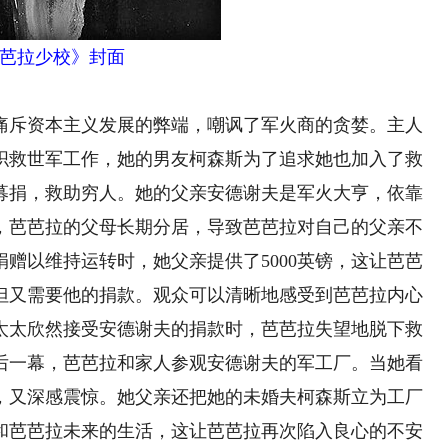
芭拉少校》封面
痛斥资本主义发展的弊端，嘲讽了军火商的贪婪。主人
织救世军工作，她的男友柯森斯为了追求她也加入了救
募捐，救助穷人。她的父亲安德谢夫是军火大亨，依靠
，芭芭拉的父母长期分居，导致芭芭拉对自己的父亲不
赠以维持运转时，她父亲提供了5000英镑，这让芭芭
但又需要他的捐款。观众可以清晰地感受到芭芭拉内心
太太欣然接受安德谢夫的捐款时，芭芭拉失望地脱下救
后一幕，芭芭拉和家人参观安德谢夫的军工厂。当她看
，又深感震惊。她父亲还把她的未婚夫柯森斯立为工厂
和芭芭拉未来的生活，这让芭芭拉再次陷入良心的不安