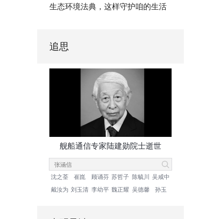
生态环境法典，这样守护咱的生活
追思
舰船通信专家陆建勋院士逝世
沈之荃
崔崑
顾诵芬
苏哲子
陈毓川
吴咸中
戴汝为
刘玉清
李幼平
魏正耀
吴德馨
孙玉