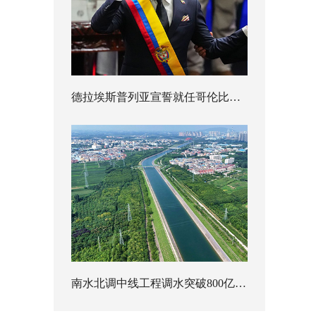
德拉埃斯普列亚宣誓就任哥伦比亚总统
南水北调中线工程调水突破800亿立方米