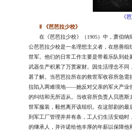
《芭
Ⅱ 《芭芭拉少校》
在《芭芭拉少校》（1905）中，萧伯纳
公芭芭拉少校是一名理想主义者，在慈善组
世军。他们的日常工作主要是带着乐队到处
武器生产积累了万贯家财。因生活理念不同
甚了解。当芭芭拉所在的救世军收容所急需捐
拉陷入两难境地——她反对父亲的军火产业
的纠结和无所适从。当收容所负责人贝恩斯
世军服装，毅然离开该组织。在这部剧的最
到军工厂管理井井有条，工人们生活安稳时
的继承人，并许诺给他丰厚的年薪以保障他