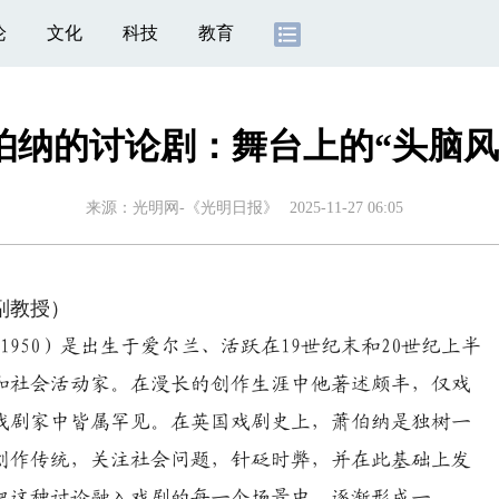
论
文化
科技
教育
伯纳的讨论剧：舞台上的“头脑风
来源：
光明网-《光明日报》
2025-11-27 06:05
副教授）
856—1950）是出生于爱尔兰、活跃在19世纪末和20世纪上半
和社会活动家。在漫长的创作生涯中他著述颇丰，仅戏
界戏剧家中皆属罕见。在英国戏剧史上，萧伯纳是独树一
创作传统，关注社会问题，针砭时弊，并在此基础上发
把这种讨论融入戏剧的每一个场景中，逐渐形成一