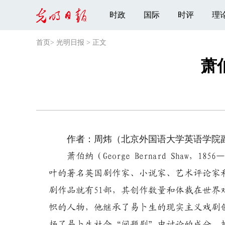
时政
国际
时评
理
首页
>
光明日报
>
正文
萧
作者：周炜（北京外国语大学英语学院
萧伯纳（George Bernard Shaw，1
叶的著名英国剧作家、小说家、艺术评论家
剧作品就有51部，其创作数量和体裁在世
帜的人物，他继承了易卜生的现实主义戏剧
扬了易卜生社会“问题剧”中讨论的成分，