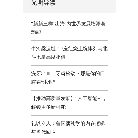
光明导读
“新新三样”出海 为世界发展增添新
动能
牛河梁遗址：7座红烧土坑排列与北
斗七星高度相似
洗牙出血、牙齿松动？那是你的口
腔在“求救”
【推动高质量发展】“人工智能+”，
解锁更多新可能
礼以立人：曾国藩礼学的内在逻辑
与当代回响