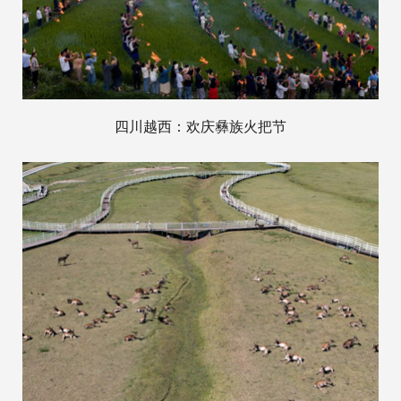
四川越西：欢庆彝族火把节