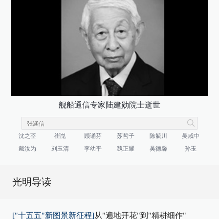
舰船通信专家陆建勋院士逝世
沈之荃
崔崑
顾诵芬
苏哲子
陈毓川
吴咸中
戴汝为
刘玉清
李幼平
魏正耀
吴德馨
孙玉
光明导读
["十五五"新图景新征程]
从"遍地开花"到"精耕细作"