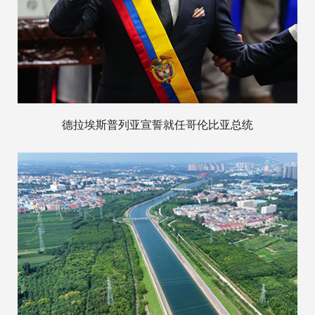
德拉埃斯普列亚宣誓就任哥伦比亚总统