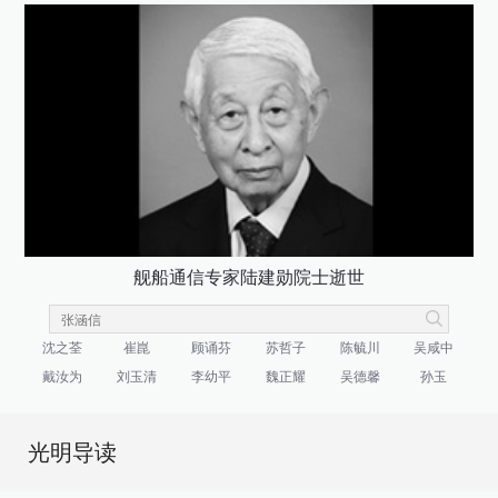
舰船通信专家陆建勋院士逝世
沈之荃
崔崑
顾诵芬
苏哲子
陈毓川
吴咸中
戴汝为
刘玉清
李幼平
魏正耀
吴德馨
孙玉
光明导读