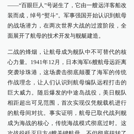
——“百眼巨人”号诞生了，它由一艘远洋客船改
装而成，绰号“熨斗”。军事强国开始认识到航母
的战场潜力，在两次世界大战的过渡阶段，全
面展开了航母的技术开发与舰艇建造。
二战的烽烟，让航母成为舰队中不可替代的核
心力量。1941年12月，日本海军6艘航母远距离
突袭珍珠港，这场袭击彻底颠覆了海军的传统
作战理念，让人们认识到航母编队远程打击的
巨大威力。随后爆发的中途岛战役，美日舰队
相距超出可见范围，首次实现仅凭舰载机进行
的航母间对抗。事实证明，航母已取代战列舰
成为海战的核心，传统海战模式彻底过时。这
次战役歼灭日方4艘关键航母，不但彻底扭转了