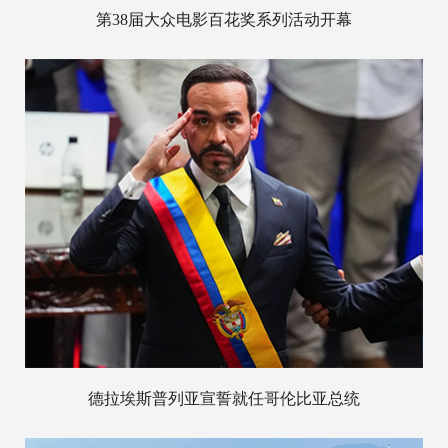
第38届大众电影百花奖系列活动开幕
德拉埃斯普列亚宣誓就任哥伦比亚总统