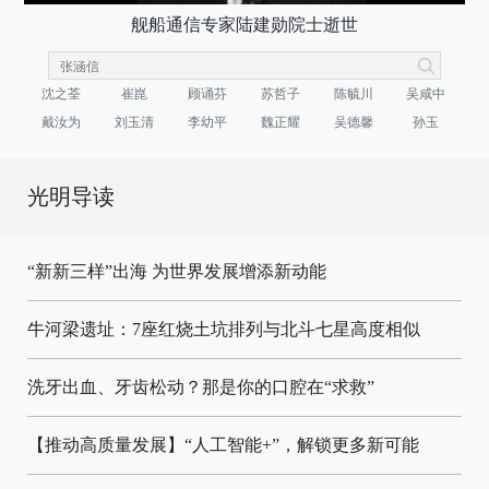
舰船通信专家陆建勋院士逝世
沈之荃
崔崑
顾诵芬
苏哲子
陈毓川
吴咸中
戴汝为
刘玉清
李幼平
魏正耀
吴德馨
孙玉
光明导读
“新新三样”出海 为世界发展增添新动能
牛河梁遗址：7座红烧土坑排列与北斗七星高度相似
洗牙出血、牙齿松动？那是你的口腔在“求救”
【推动高质量发展】“人工智能+”，解锁更多新可能